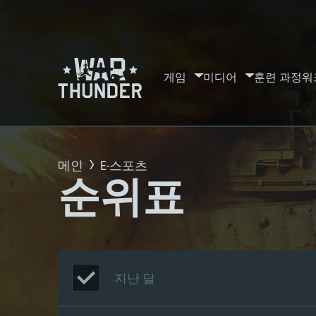
게임
미디어
훈련 과정
워
메인
E-스포츠
순위표
지난 달