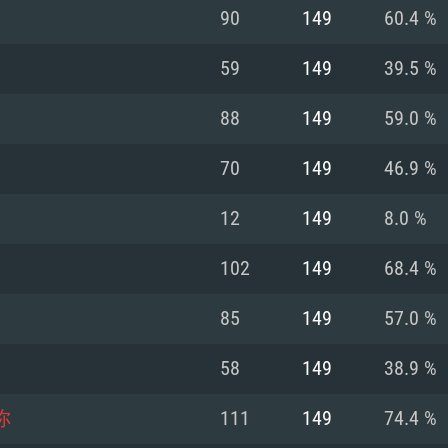
MAC
90
149
60.4 %
59
149
39.5 %
권장 사양
권장 사양
권장 사양
88
149
59.0 %
버전
운영체제: Windows 1
운영체제: Mac OS B
운영체제: Ubuntu 20
70
149
46.9 %
상
(Intel Xeon 은 지
프로세서: Intel Co
프로세서: Core i7
프로세서: Intel Cor
12
149
8.0 %
다)
메모리: 16 GB 이
메모리: 16 GB
102
149
68.4 %
메모리: 8 GB
 지원하는 AMD
고, 최신 그래픽 드라
그래픽 카드: Direc
그래픽 카드: Vul
85
149
57.0 %
e GT 660. 최소 사양
 Iris Pro 5200
6개월 미만) 혹은 그
GeForce 1060,
그래픽 카드: Metal
이버를 지원하는 NVI
58
149
38.9 %
 가지는 Mac 버전
그래픽 드라이버를
상
와 동급의 성능을
네트워크: 브로드
0p
소사양 지원 해상도
지원하는 AMD RX
你
111
149
74.4 %
네트워크: 브로드
해상도 720p) 이상