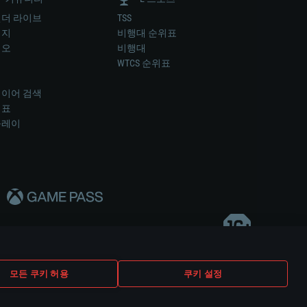
더 라이브
TSS
미지
비행대 순위표
디오
비행대
럼
WTCS 순위표
키
이어 검색
위표
플레이
다..
모든 쿠키 허용
쿠키 설정
쿠키 설정
고객 지원