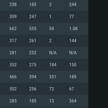
Linux
238
185
2
244
309
247
1
77
662
555
54
1.0K
0/11 (64 bit)
ig Sur 11.0
.04 64bit
317
261
2
144
re i5 또는 Ryzen 5 3600 이상
 (Intel Xeon 은 지원하지 않습니
e i7
281
252
N/A
N/A
상
352
275
184
150
tX 11 이상을 지원하는 Nvidia
kan 을 지원하고, 최신 그래픽 드라
466
394
351
189
 또는 AMD RX 570 혹은 그 이상
을 지원하는 Radeon Vega II 이
DIA 1060 (6개월 미만) 혹은 그
302
256
72
67
 가지며 최신 그래픽 드라이버를
밴드 인터넷
 570 (6개월 미만; 최소사양 지원
285
185
13
364
밴드 인터넷