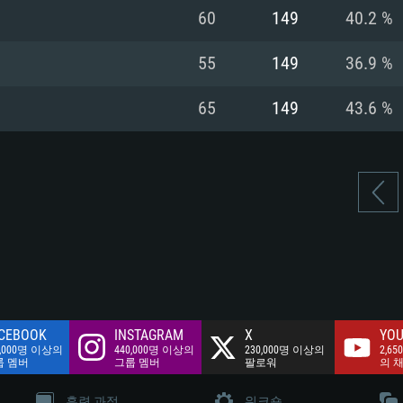
여유 저장 공간: 62
60
149
40.2 %
 클라이언트)
여유 저장 공간: 62
네트워크: 브로드
 클라이언트)
55
149
36.9 %
 클라이언트)
여유 저장 공간: 62
65
149
43.6 %
CEBOOK
INSTAGRAM
X
YOU
0,000명 이상의
440,000명 이상의
230,000명 이상의
2,65
룹 멤버
그룹 멤버
팔로워
의 
훈련 과정
워크숍