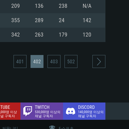
.2 GB (전체 클라이언트)
209
136
238
N/A
.2 GB (전체 클라이언트)
밴드 인터넷
355
289
24
142
.2 GB (전체 클라이언트)
342
263
179
120
401
402
403
502
TUBE
TWITCH
DISCORD
0,000명 이상
530,000명 이상의
140,000명 이상의
채널 구독자
채널 구독자
채널 구독자
커뮤니티
E-스포츠