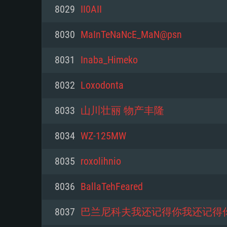
PC
8029
II0AII
8030
MaInTeNaNcE_MaN@psn
최소사양
최소사양
최소사양
8031
Inaba_Himeko
운영체제: Windows 10 (64 bit)
운영체제: Mac OS Big Sur 11.0
운영체제: 64bit Linux 중 최신 
8032
Loxodonta
프로세서: 2.2 GHz 듀얼코어 이
프로세서: 최소 2.2 GHz의 Core i5 
프로세서: 2.4 GHz 듀얼코어
8033
山川壮丽 物产丰隆
원하지 않습니다)
메모리: 4GB
메모리: 4 GB
8034
WZ-125MW
메모리: 6 GB
그래픽 카드: DirectX 11 이상을
그래픽 카드: Vulkan 을 지원하
8035
roxolihnio
Radeon 77XX / NVIDIA GeForc
그래픽 카드: Metal 을 지원하는 Intel
이버를 지원하는 NVIDIA 660 (
8036
BallaTehFeared
해상도: 720p
(Mac), 혹은 이와 비슷한 성능을
와 동급의 성능을 가지며 최신 
의 AMD/Nvidia. 최소 해상도: 72
지원하는 AMD (6개월 미만; 최
8037
巴兰尼科夫我还记得你我还记得
네트워크: 브로드밴드 인터넷
720p)