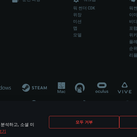
워 썬더 CDK
워썬
위장
이
미션
비
맵
포
모델
위
플레
순
리
개발 업체나 장비 제조 업체가 게임 개발 후원 또는 홍보에 참여하지 않습니
모두 거부
 분석하고, 소셜 미
mes are the property of their respective owners.
보기
개인정보 정책