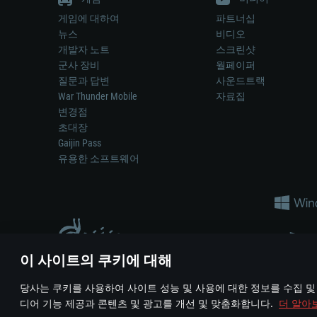
게임에 대하여
파트너십
뉴스
비디오
개발자 노트
스크린샷
군사 장비
월페이퍼
질문과 답변
사운드트랙
War Thunder Mobile
자료집
변경점
초대장
Gaijin Pass
유용한 소프트웨어
이 사이트의 쿠키에 대해
게임 에서 어떠한 현실의 무기나 차량을 묘사하는 것은 무기 
당사는 쿠키를 사용하여 사이트 성능 및 사용에 대한 정보를 수집 및
© 2011—2026 Gaijin Games Kft. All trademarks, logos and brand na
디어 기능 제공과 콘텐츠 및 광고를 개선 및 맞춤화합니다.
더 알아
이용 약관
이용 약관