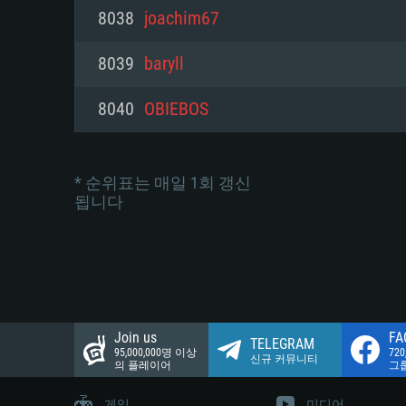
네트워크: 브로드밴드 인터넷
8038
joachim67
여유 저장 공간: 22.1 GB (최소
네트워크: 브로드밴드 인터넷
여유 저장 공간: 22.1 GB (최소
8039
baryll
여유 저장 공간: 22.1 GB (최소
8040
OBIEBOS
* 순위표는 매일 1회 갱신
됩니다
Join us
FA
TELEGRAM
95,000,000명 이상
72
신규 커뮤니티
의 플레이어
그
게임
미디어