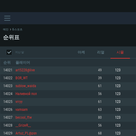
메인
E-스포츠
순위표
아케
리얼
시뮬
지난 달
순위
플레이어
14021
art5228@live
49
123
14022
BOR_WT
39
123
시스템 요구사항
14023
sublow_waida
61
123
14024
Наливной пол
56
123
PC
MAC
14025
vrryy
61
123
Linux
14026
vamsam
63
123
최소사양
최소사양
최소사양
14027
becool_ftw
80
123
운영체제: Windows 10 (64 bit)
운영체제: Mac OS Big Sur 11.0
운영체제: 64bit Linux 중 최신 버전
14028
__GrizeR__
56
123
14029
Artuz_PL@psn
68
123
프로세서: 2.2 GHz 듀얼코어 이상
프로세서: 최소 2.2 GHz의 Core i5 (Intel Xeon 은 지원하지 않습니다)
프로세서: 2.4 GHz 듀얼코어