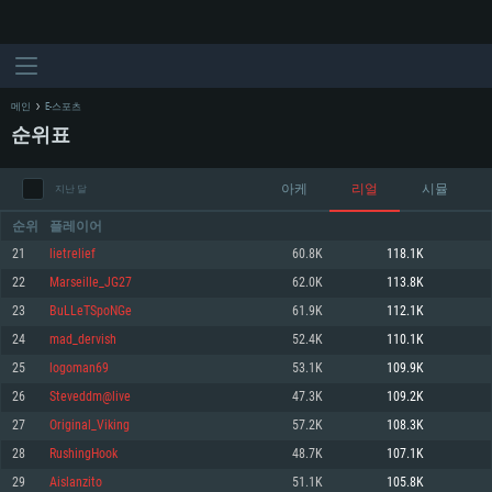
메인
E-스포츠
순위표
아케
리얼
시뮬
지난 달
순위
플레이어
21
lietrelief
60.8K
118.1K
22
Marseille_JG27
62.0K
113.8K
시스템 요구사항
23
BuLLeTSpoNGe
61.9K
112.1K
24
mad_dervish
52.4K
110.1K
PC
MAC
25
logoman69
53.1K
109.9K
Linux
26
Steveddm@live
47.3K
109.2K
최소사양
최소사양
최소사양
27
Original_Viking
57.2K
108.3K
운영체제: Windows 10 (64 bit)
운영체제: Mac OS Big Sur 11.0
운영체제: 64bit Linux 중 최신 버전
28
RushingHook
48.7K
107.1K
29
Aislanzito
51.1K
105.8K
프로세서: 2.2 GHz 듀얼코어 이상
프로세서: 최소 2.2 GHz의 Core i5 (Intel Xeon 은 지원하지 않습니다)
프로세서: 2.4 GHz 듀얼코어