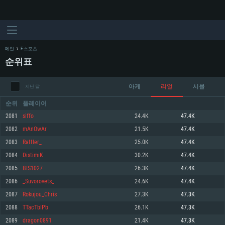
메인
E-스포츠
순위표
아케
리얼
시뮬
지난 달
순위
플레이어
2081
siffo
24.4K
47.4K
2082
mAnOwAr
21.5K
47.4K
시스템 요구사항
2083
Rattler_
25.0K
47.4K
2084
DistimiK
30.2K
47.4K
PC
MAC
2085
BIS1027
26.3K
47.4K
Linux
2086
_Suvorovets_
24.6K
47.4K
최소사양
최소사양
최소사양
2087
Rokujou_Chris
27.3K
47.3K
운영체제: Windows 10 (64 bit)
운영체제: Mac OS Big Sur 11.0
운영체제: 64bit Linux 중 최신 버전
2088
TTacTbIPb
26.1K
47.3K
2089
dragon0891
21.4K
47.3K
프로세서: 2.2 GHz 듀얼코어 이상
프로세서: 최소 2.2 GHz의 Core i5 (Intel Xeon 은 지원하지 않습니다)
프로세서: 2.4 GHz 듀얼코어