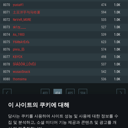
8070
yuxia#1
474
1.0K
메모리: 4GB
메모리: 6 GB
메모리: 4 GB
8071
土豆洋芋与马铃薯
594
1.0K
그래픽 카드: DirectX 11 이상을 지원하는 AMD Radeon 77XX / NVIDIA
그래픽 카드: Metal 을 지원하는 Intel Iris Pro 5200 (Mac), 혹은 이와 비슷한 성
그래픽 카드: Vulkan 을 지원하고, 최신 그래픽 드라이버를 지원하는 NVIDIA
GeForce GT 660. 최소 사양 해상도: 720p
능을 가지는 Mac 버전의 AMD/Nvidia. 최소 해상도: 720p
660 (6개월 미만) 혹은 그와 동급의 성능을 가지며 최신 그래픽 드라이버를 지
8072
NeVeR_M0RE
535
1.0K
원하는 AMD (6개월 미만; 최소사양 지원 해상도 720p)
네트워크: 브로드밴드 인터넷
네트워크: 브로드밴드 인터넷
8073
sk1zy____
527
1.0K
네트워크: 브로드밴드 인터넷
여유 저장 공간: 22.1 GB (최소 클라이언트)
여유 저장 공간: 22.1 GB (최소 클라이언트)
8074
As_1983
539
1.0K
여유 저장 공간: 22.1 GB (최소 클라이언트)
8075
У6ИвАтЕлЪ
623
1.0K
권장 사양
권장 사양
권장 사양
8076
pleia_昴
574
1.0K
운영체제: Windows 10/11 (64 bit)
운영체제: Mac OS Big Sur 11.0
운영체제: Ubuntu 20.04 64bit
8077
KBYCK
498
1.0K
프로세서: Intel Core i5 또는 Ryzen 5 3600 이상
프로세서: Core i7 (Intel Xeon 은 지원하지 않습니다)
8078
ŚĤĂĎŐŴ_ĹŐVĔÚ
537
1.0K
프로세서: Intel Core i7
메모리: 16 GB 이상
메모리: 8 GB
8079
wusaoSnack
542
1.0K
메모리: 16 GB
그래픽 카드: DirectX 11 이상을 지원하는 Nvidia GeForce 1060, 또는 AMD RX
그래픽 카드: Metal을 지원하는 Radeon Vega II 이상
8080
thomsima
536
1.0K
570 혹은 그 이상
그래픽 카드: Vulkan 을 지원하고, 최신 그래픽 드라이버를 지원하는 NVIDIA
네트워크: 브로드밴드 인터넷
1060 (6개월 미만) 혹은 그와 동급의 성능을 가지며 최신 그래픽 드라이버를
네트워크: 브로드밴드 인터넷
지원하는 AMD RX 570 (6개월 미만; 최소사양 지원 해상도 720p) 이상
여유 저장 공간: 62.2 GB (전체 클라이언트)
403
404
405
504
여유 저장 공간: 62.2 GB (전체 클라이언트)
네트워크: 브로드밴드 인터넷
이 사이트의 쿠키에 대해
여유 저장 공간: 62.2 GB (전체 클라이언트)
* 순위표는 매일 1회 갱신됩니다
당사는 쿠키를 사용하여 사이트 성능 및 사용에 대한 정보를 수
집 및 분석하고, 소셜 미디어 기능 제공과 콘텐츠 및 광고를 개