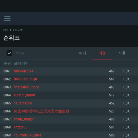
메인
E-스포츠
순위표
아케
리얼
시뮬
지난 달
순위
플레이어
8061
tomkien3614
469
1.0K
8062
DoobDeeDough
561
1.0K
시스템 요구사항
8063
Стальной Сосок
463
1.0K
8064
kurator_nato#1
517
1.0K
PC
MAC
8065
YaBarbaque
452
1.0K
Linux
8066
你这种情况得吃五天大粪才能痊愈
528
1.0K
최소사양
최소사양
최소사양
8067
shady_dragon
496
1.0K
운영체제: Windows 10 (64 bit)
운영체제: Mac OS Big Sur 11.0
운영체제: 64bit Linux 중 최신 버전
8068
xhzsz666
591
1.0K
8069
Youmad6616@live
505
1.0K
프로세서: 2.2 GHz 듀얼코어 이상
프로세서: 최소 2.2 GHz의 Core i5 (Intel Xeon 은 지원하지 않습니다)
프로세서: 2.4 GHz 듀얼코어