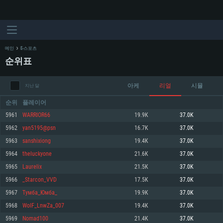
메인
E-스포츠
순위표
아케
리얼
시뮬
지난 달
순위
플레이어
5961
WARRIOR66
19.9K
37.0K
5962
yan5195@psn
16.7K
37.0K
시스템 요구사항
5963
sanshixiong
19.4K
37.0K
5964
theluckyone
21.6K
37.0K
PC
MAC
5965
Laurelix
21.5K
37.0K
Linux
5966
_Starcon_VVD
17.5K
37.0K
최소사양
최소사양
최소사양
5967
Тумба_Юмба_
19.9K
37.0K
운영체제: Windows 10 (64 bit)
운영체제: Mac OS Big Sur 11.0
운영체제: 64bit Linux 중 최신 버전
5968
WolF_LnwZa_007
19.4K
37.0K
5969
Nomad100
21.4K
37.0K
프로세서: 2.2 GHz 듀얼코어 이상
프로세서: 최소 2.2 GHz의 Core i5 (Intel Xeon 은 지원하지 않습니다)
프로세서: 2.4 GHz 듀얼코어