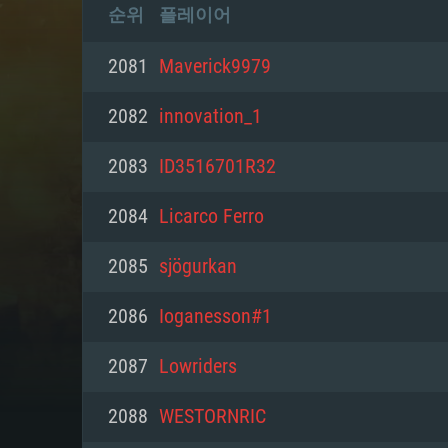
순위
플레이어
2081
Maverick9979
2082
innovation_1
2083
ID3516701R32
2084
Licarco Ferro
2085
sjögurkan
2086
Ioganesson#1
2087
Lowriders
2088
WESTORNRIC