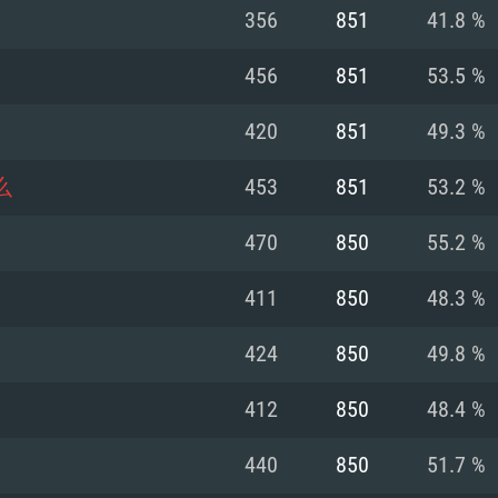
MAC
356
851
41.8 %
456
851
53.5 %
권장 사양
권장 사양
권장 사양
420
851
49.3 %
버전
운영체제: Windows 1
운영체제: Mac OS B
운영체제: Ubuntu 20
么
453
851
53.2 %
상
(Intel Xeon 은 지
프로세서: Intel Co
프로세서: Core i7
프로세서: Intel Cor
470
850
55.2 %
다)
메모리: 16 GB 이
메모리: 16 GB
411
850
48.3 %
메모리: 8 GB
 지원하는 AMD
고, 최신 그래픽 드라
그래픽 카드: Direc
그래픽 카드: Vul
424
850
49.8 %
e GT 660. 최소 사양
 Iris Pro 5200
6개월 미만) 혹은 그
GeForce 1060,
그래픽 카드: Metal
이버를 지원하는 NVI
412
850
48.4 %
 가지는 Mac 버전
그래픽 드라이버를
상
와 동급의 성능을
네트워크: 브로드
0p
소사양 지원 해상도
지원하는 AMD RX
440
850
51.7 %
네트워크: 브로드
해상도 720p) 이상