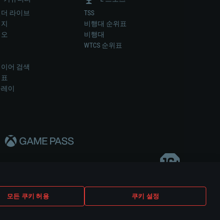
더 라이브
TSS
미지
비행대 순위표
디오
비행대
럼
WTCS 순위표
키
이어 검색
위표
플레이
다..
모든 쿠키 허용
쿠키 설정
쿠키 설정
고객 지원