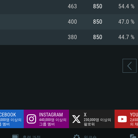
여유 저장 공간: 62
463
850
54.4 %
 클라이언트)
여유 저장 공간: 62
네트워크: 브로드
 클라이언트)
400
850
47.0 %
 클라이언트)
여유 저장 공간: 62
380
850
44.7 %
CEBOOK
INSTAGRAM
X
YOU
0,000명 이상의
440,000명 이상의
230,000명 이상의
2,65
룹 멤버
그룹 멤버
팔로워
의 
훈련 과정
워크숍