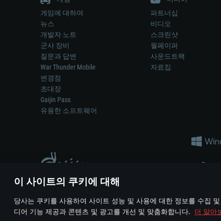
게임에 대하여
파트너십
뉴스
비디오
개발자 노트
스크린샷
군사 장비
월페이퍼
질문과 답변
사운드트랙
War Thunder Mobile
자료집
변경점
초대장
Gaijin Pass
유용한 소프트웨어
이 사이트의 쿠키에 대해
게임 에서 어떠한 현실의 무기나 차량을 묘사하는 것은 무기 
당사는 쿠키를 사용하여 사이트 성능 및 사용에 대한 정보를 수집 및
© 2011—2026 Gaijin Games Kft. All trademarks, logos and brand na
디어 기능 제공과 콘텐츠 및 광고를 개선 및 맞춤화합니다.
더 알아
이용 약관
이용 약관