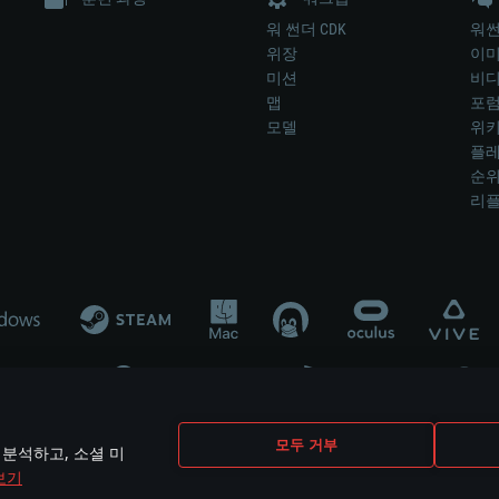
워 썬더 CDK
워썬
위장
이
미션
비
맵
포
모델
위
플레
순
리
개발 업체나 장비 제조 업체가 게임 개발 후원 또는 홍보에 참여하지 않습니
모두 거부
 분석하고, 소셜 미
mes are the property of their respective owners.
보기
개인정보 정책