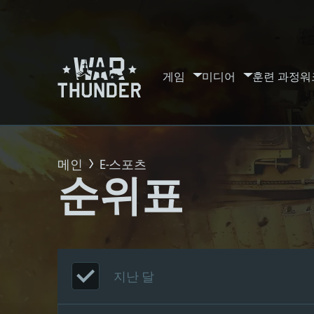
게임
미디어
훈련 과정
워
메인
E-스포츠
순위표
지난 달