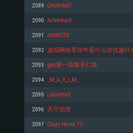
PC
2089
Ohotnik07
2090
Artemkast
최소사양
최소사양
최소사양
2091
AKINOTO
운영체제: Windows 10 (64 bit)
운영체제: Mac OS Big Sur 11.0
운영체제: 64bit Linux 중 최신 
2092
虚拟网络里你牛逼什么你优越什
프로세서: 2.2 GHz 듀얼코어 이
프로세서: 최소 2.2 GHz의 Core i5 
프로세서: 2.4 GHz 듀얼코어
2093
gbc第一装填手仁菜
원하지 않습니다)
메모리: 4GB
메모리: 4 GB
2094
_M_A_X_I_M_
메모리: 6 GB
그래픽 카드: DirectX 11 이상을
그래픽 카드: Vulkan 을 지원하
2095
Latvietis3
Radeon 77XX / NVIDIA GeForc
그래픽 카드: Metal 을 지원하는 Intel
이버를 지원하는 NVIDIA 660 (
2096
天宇无情
해상도: 720p
(Mac), 혹은 이와 비슷한 성능을
와 동급의 성능을 가지며 최신 
의 AMD/Nvidia. 최소 해상도: 72
지원하는 AMD (6개월 미만; 최
2097
Crazy Horse 13
네트워크: 브로드밴드 인터넷
720p)