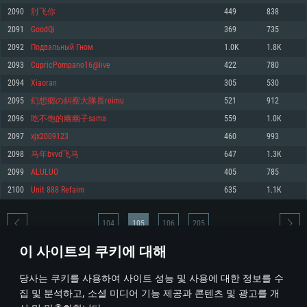
2090
肘飞你
449
838
메모리: 4GB
메모리: 6 GB
메모리: 4 GB
2091
GoodQi
369
735
그래픽 카드: DirectX 11 이상을 지원하는 AMD Radeon 77XX / NVIDIA
그래픽 카드: Metal 을 지원하는 Intel Iris Pro 5200 (Mac), 혹은 이와 비슷한 성
그래픽 카드: Vulkan 을 지원하고, 최신 그래픽 드라이버를 지원하는 NVIDIA
GeForce GT 660. 최소 사양 해상도: 720p
능을 가지는 Mac 버전의 AMD/Nvidia. 최소 해상도: 720p
660 (6개월 미만) 혹은 그와 동급의 성능을 가지며 최신 그래픽 드라이버를 지
2092
Подвальный Гном
1.0K
1.8K
원하는 AMD (6개월 미만; 최소사양 지원 해상도 720p)
네트워크: 브로드밴드 인터넷
네트워크: 브로드밴드 인터넷
2093
CupricPompano16@live
422
780
네트워크: 브로드밴드 인터넷
여유 저장 공간: 22.1 GB (최소 클라이언트)
여유 저장 공간: 22.1 GB (최소 클라이언트)
2094
Xiaoran
305
530
여유 저장 공간: 22.1 GB (최소 클라이언트)
2095
幻想鄉の糾察大隊長reimu
521
912
권장 사양
권장 사양
권장 사양
2096
吃不饱的幽幽子sama
559
1.0K
운영체제: Windows 10/11 (64 bit)
운영체제: Mac OS Big Sur 11.0
운영체제: Ubuntu 20.04 64bit
2097
xjx2009123
460
993
프로세서: Intel Core i5 또는 Ryzen 5 3600 이상
프로세서: Core i7 (Intel Xeon 은 지원하지 않습니다)
2098
马年bvvd飞马
647
1.3K
프로세서: Intel Core i7
메모리: 16 GB 이상
메모리: 8 GB
2099
ALULUO
405
785
메모리: 16 GB
그래픽 카드: DirectX 11 이상을 지원하는 Nvidia GeForce 1060, 또는 AMD RX
그래픽 카드: Metal을 지원하는 Radeon Vega II 이상
2100
Unit 888 Refaim
635
1.1K
570 혹은 그 이상
그래픽 카드: Vulkan 을 지원하고, 최신 그래픽 드라이버를 지원하는 NVIDIA
네트워크: 브로드밴드 인터넷
1060 (6개월 미만) 혹은 그와 동급의 성능을 가지며 최신 그래픽 드라이버를
네트워크: 브로드밴드 인터넷
지원하는 AMD RX 570 (6개월 미만; 최소사양 지원 해상도 720p) 이상
여유 저장 공간: 62.2 GB (전체 클라이언트)
104
105
106
205
여유 저장 공간: 62.2 GB (전체 클라이언트)
네트워크: 브로드밴드 인터넷
이 사이트의 쿠키에 대해
여유 저장 공간: 62.2 GB (전체 클라이언트)
* 순위표는 매일 1회 갱신됩니다
당사는 쿠키를 사용하여 사이트 성능 및 사용에 대한 정보를 수
집 및 분석하고, 소셜 미디어 기능 제공과 콘텐츠 및 광고를 개