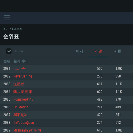
메인
E-스포츠
순위표
아케
리얼
시뮬
지난 달
순위
플레이어
2081
-风之子-
550
1.0K
2082
NeverDarling
278
358
시스템 요구사항
2083
送塟者
611
1.1K
2084
陆八魔 阿露
620
1.1K
PC
MAC
2085
Punisher#117
493
970
Linux
2086
EvilMarvin
291
489
최소사양
최소사양
최소사양
2087
35不是3s
420
851
운영체제: Windows 10 (64 bit)
운영체제: Mac OS Big Sur 11.0
운영체제: 64bit Linux 중 최신 버전
2088
ItzYaDon@psn
274
512
2089
Mr Bread9201@live
618
1.0K
프로세서: 2.2 GHz 듀얼코어 이상
프로세서: 최소 2.2 GHz의 Core i5 (Intel Xeon 은 지원하지 않습니다)
프로세서: 2.4 GHz 듀얼코어