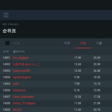
메인
E-스포츠
순위표
아케
리얼
시뮬
지난 달
순위
플레이어
14001
finn_sky@psn
17.9K
35.3K
14002
山形代表-あかりんご
12.6K
20.0K
시스템 요구사항
14003
Cybercore40K
14.5K
26.4K
14004
ngolfpro6@psn
9.5K
18.2K
PC
MAC
14005
es#3
7.9K
15.1K
Linux
14006
Hollywood_
8.1K
13.9K
최소사양
최소사양
최소사양
14007
Саня_Самозанят
10.2K
17.2K
운영체제: Windows 10 (64 bit)
운영체제: Mac OS Big Sur 11.0
운영체제: 64bit Linux 중 최신 버전
14008
Gintyo_72124@psn
11.8K
21.8K
14009
Rech21
11.6K
20.7K
프로세서: 2.2 GHz 듀얼코어 이상
프로세서: 최소 2.2 GHz의 Core i5 (Intel Xeon 은 지원하지 않습니다)
프로세서: 2.4 GHz 듀얼코어