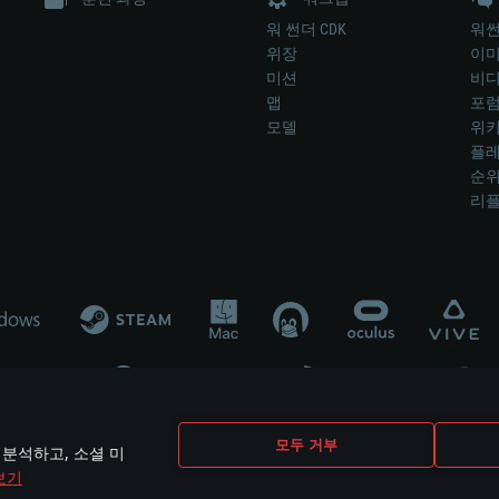
워 썬더 CDK
워썬
위장
이
미션
비
맵
포
모델
위
플레
순
리
개발 업체나 장비 제조 업체가 게임 개발 후원 또는 홍보에 참여하지 않습니
모두 거부
 분석하고, 소셜 미
mes are the property of their respective owners.
보기
개인정보 정책