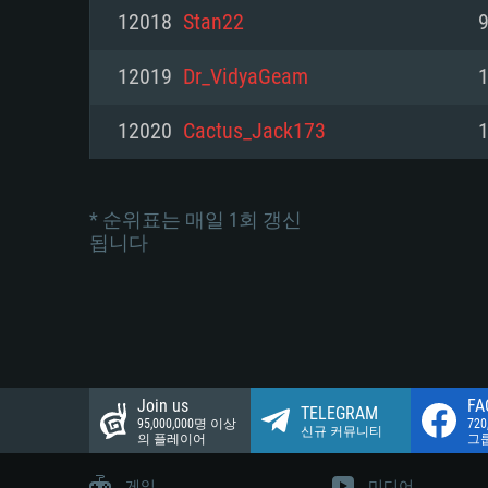
네트워크: 브로드밴드 인터넷
12018
Stan22
9
여유 저장 공간: 22.1 GB (최소
네트워크: 브로드밴드 인터넷
여유 저장 공간: 22.1 GB (최소
12019
Dr_VidyaGeam
여유 저장 공간: 22.1 GB (최소
12020
Cactus_Jack173
* 순위표는 매일 1회 갱신
됩니다
Join us
FA
TELEGRAM
95,000,000명 이상
72
신규 커뮤니티
의 플레이어
그
게임
미디어