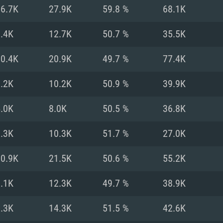
MAC
16.7K
27.9K
59.8 %
68.1K
.4K
12.7K
50.7 %
35.5K
권장 사양
권장 사양
권장 사양
10.4K
20.9K
49.7 %
77.4K
버전
운영체제: Windows 1
운영체제: Mac OS B
운영체제: Ubuntu 20
.2K
10.2K
50.9 %
39.9K
상
(Intel Xeon 은 지
프로세서: Intel Co
프로세서: Core i7
프로세서: Intel Cor
.0K
8.0K
50.5 %
36.8K
다)
메모리: 16 GB 이
메모리: 16 GB
.3K
10.3K
51.7 %
27.0K
메모리: 8 GB
 지원하는 AMD
고, 최신 그래픽 드라
그래픽 카드: Direc
그래픽 카드: Vul
10.9K
21.5K
50.6 %
55.2K
e GT 660. 최소 사양
 Iris Pro 5200
6개월 미만) 혹은 그
GeForce 1060,
그래픽 카드: Metal
이버를 지원하는 NVI
.1K
12.3K
49.7 %
38.9K
 가지는 Mac 버전
그래픽 드라이버를
상
와 동급의 성능을
네트워크: 브로드
0p
소사양 지원 해상도
지원하는 AMD RX
.3K
14.3K
51.5 %
42.6K
네트워크: 브로드
해상도 720p) 이상