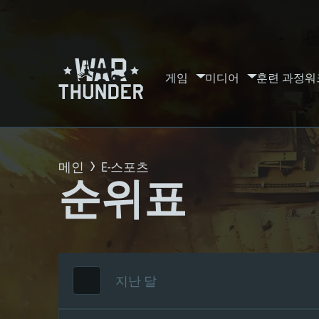
게임
미디어
훈련 과정
워
메인
E-스포츠
순위표
지난 달