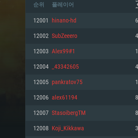
순위
플레이어
12001
hinano-hd
6
12002
SubZeeero
4
12003
Alex99#1
12004
_43342605
4
12005
pankratov75
12006
alex61194
8
12007
StasoibergTM
8
12008
Koji_Kikkawa