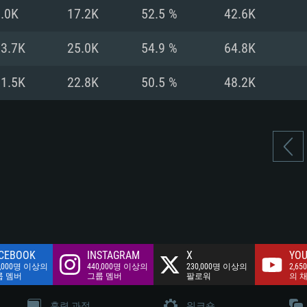
여유 저장 공간: 62
.0K
17.2K
52.5 %
42.6K
 클라이언트)
여유 저장 공간: 62
네트워크: 브로드
 클라이언트)
13.7K
25.0K
54.9 %
64.8K
 클라이언트)
여유 저장 공간: 62
11.5K
22.8K
50.5 %
48.2K
CEBOOK
INSTAGRAM
X
YOU
0,000명 이상의
440,000명 이상의
230,000명 이상의
2,65
룹 멤버
그룹 멤버
팔로워
의 
훈련 과정
워크숍