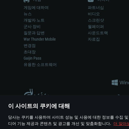
게임에 대하여
파트너십
뉴스
비디오
개발자 노트
스크린샷
군사 장비
월페이퍼
질문과 답변
사운드트랙
War Thunder Mobile
자료집
변경점
초대장
Gaijin Pass
유용한 소프트웨어
이 사이트의 쿠키에 대해
게임 에서 어떠한 현실의 무기나 차량을 묘사하는 것은 무기 
당사는 쿠키를 사용하여 사이트 성능 및 사용에 대한 정보를 수집 및
© 2011—2026 Gaijin Games Kft. All trademarks, logos and brand na
디어 기능 제공과 콘텐츠 및 광고를 개선 및 맞춤화합니다.
더 알아
이용 약관
이용 약관