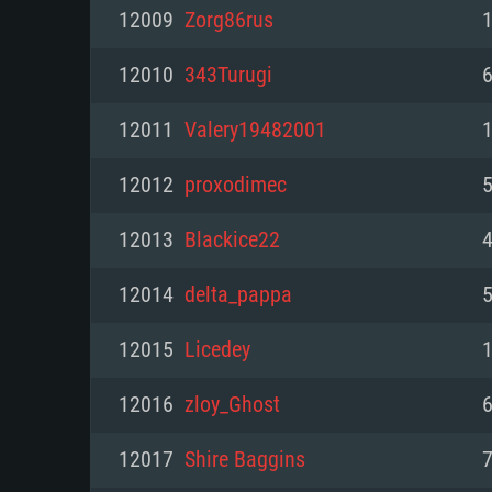
PC
12009
Zorg86rus
12010
343Turugi
6
최소사양
최소사양
최소사양
12011
Valery19482001
운영체제: Windows 10 (64 bit)
운영체제: Mac OS Big Sur 11.0
운영체제: 64bit Linux 중 최신 
12012
proxodimec
5
프로세서: 2.2 GHz 듀얼코어 이
프로세서: 최소 2.2 GHz의 Core i5 
프로세서: 2.4 GHz 듀얼코어
12013
Blackice22
4
원하지 않습니다)
메모리: 4GB
메모리: 4 GB
12014
delta_pappa
5
메모리: 6 GB
그래픽 카드: DirectX 11 이상을
그래픽 카드: Vulkan 을 지원하
12015
Licedey
Radeon 77XX / NVIDIA GeForc
그래픽 카드: Metal 을 지원하는 Intel
이버를 지원하는 NVIDIA 660 (
12016
zloy_Ghost
6
해상도: 720p
(Mac), 혹은 이와 비슷한 성능을
와 동급의 성능을 가지며 최신 
의 AMD/Nvidia. 최소 해상도: 72
지원하는 AMD (6개월 미만; 최
12017
Shire Baggins
7
네트워크: 브로드밴드 인터넷
720p)