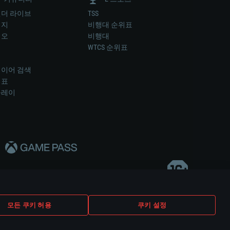
더 라이브
TSS
미지
비행대 순위표
디오
비행대
럼
WTCS 순위표
키
이어 검색
위표
플레이
다..
모든 쿠키 허용
쿠키 설정
쿠키 설정
고객 지원