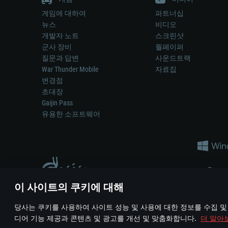
게임에 대하여
파트너십
뉴스
비디오
개발자 노트
스크린샷
군사 장비
월페이퍼
질문과 답변
사운드트랙
War Thunder Mobile
자료집
변경점
초대장
Gaijin Pass
유용한 소프트웨어
이 사이트의 쿠키에 대해
게임 에서 어떠한 현실의 무기나 차량을 묘사하는 것은 무기 
당사는 쿠키를 사용하여 사이트 성능 및 사용에 대한 정보를 수집 및
© 2011—2026 Gaijin Games Kft. All trademarks, logos and brand na
디어 기능 제공과 콘텐츠 및 광고를 개선 및 맞춤화합니다.
더 알아
이용 약관
이용 약관