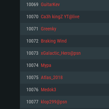
PC
10069
GuitarKev
10070
Ca3h kingZ YT@live
최소사양
최소사양
최소사양
10071
Greenky
운영체제: Windows 10 (64 bit)
운영체제: Mac OS Big Sur 11.0
운영체제: 64bit Linux 중 최신 
10072
Braking Wind
프로세서: 2.2 GHz 듀얼코어 이
프로세서: 최소 2.2 GHz의 Core i5 
프로세서: 2.4 GHz 듀얼코어
10073
xGalactic_Hero@psn
원하지 않습니다)
메모리: 4GB
메모리: 4 GB
10074
Мyра
메모리: 6 GB
그래픽 카드: DirectX 11 이상을
그래픽 카드: Vulkan 을 지원하
10075
Atlas_2018
Radeon 77XX / NVIDIA GeForc
그래픽 카드: Metal 을 지원하는 Intel
이버를 지원하는 NVIDIA 660 (
10076
Medok3
해상도: 720p
(Mac), 혹은 이와 비슷한 성능을
와 동급의 성능을 가지며 최신 
의 AMD/Nvidia. 최소 해상도: 72
지원하는 AMD (6개월 미만; 최
10077
klop299@psn
네트워크: 브로드밴드 인터넷
720p)