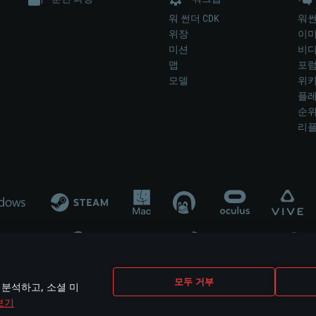
워 썬더 CDK
워썬
위장
이
미션
비
맵
포
모델
위
플레
순
리
개발 업체나 장비 제조 업체가 게임 개발 후원 또는 홍보에 참여하지 않습니
모두 거부
 분석하고, 소셜 미
mes are the property of their respective owners.
보기
개인정보 정책