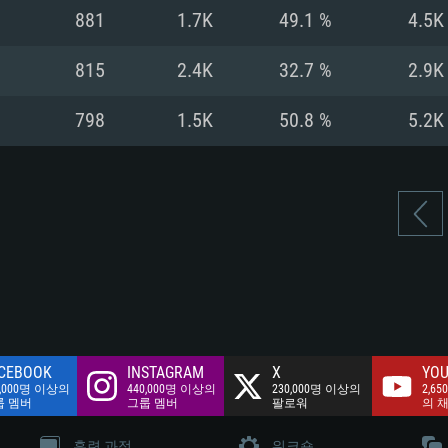
여유 저장 공간: 62
881
1.7K
49.1 %
4.5K
 클라이언트)
여유 저장 공간: 62
네트워크: 브로드
 클라이언트)
815
2.4K
32.7 %
2.9K
 클라이언트)
여유 저장 공간: 62
798
1.5K
50.8 %
5.2K
CEBOOK
INSTAGRAM
X
YOU
0,000명 이상의
440,000명 이상의
230,000명 이상의
2,65
룹 멤버
그룹 멤버
팔로워
의 
훈련 과정
워크숍