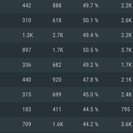
MAC
442
888
49.7 %
2.2K
310
618
50.1 %
2.6K
권장 사양
권장 사양
권장 사양
1.3K
2.7K
49.4 %
2.2K
버전
운영체제: Windows 1
운영체제: Mac OS B
운영체제: Ubuntu 20
897
1.7K
50.5 %
3.7K
상
(Intel Xeon 은 지
프로세서: Intel Co
프로세서: Core i7
프로세서: Intel Cor
336
682
49.2 %
1.7K
다)
메모리: 16 GB 이
메모리: 16 GB
440
920
47.8 %
2.1K
메모리: 8 GB
 지원하는 AMD
고, 최신 그래픽 드라
그래픽 카드: Direc
그래픽 카드: Vul
315
699
45.0 %
2.4K
e GT 660. 최소 사양
 Iris Pro 5200
6개월 미만) 혹은 그
GeForce 1060,
그래픽 카드: Metal
이버를 지원하는 NVI
183
411
44.5 %
795
 가지는 Mac 버전
그래픽 드라이버를
상
와 동급의 성능을
네트워크: 브로드
0p
소사양 지원 해상도
지원하는 AMD RX
709
1.6K
44.2 %
3.6K
네트워크: 브로드
해상도 720p) 이상