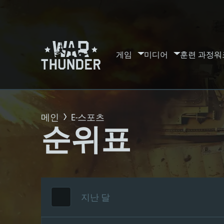
게임
미디어
훈련 과정
워
메인
E-스포츠
순위표
지난 달