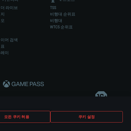
더 라이브
TSS
미지
비행대 순위표
디오
비행대
럼
WTCS 순위표
키
이어 검색
위표
플레이
다..
모든 쿠키 허용
쿠키 설정
쿠키 설정
고객 지원