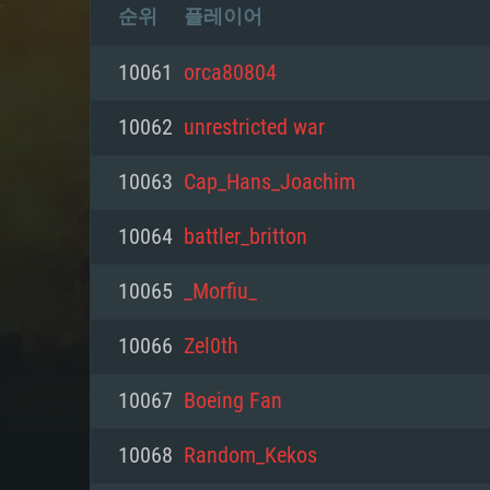
순위
플레이어
10061
orca80804
10062
unrestricted war
10063
Cap_Hans_Joachim
10064
battler_britton
10065
_Morfiu_
10066
Zel0th
10067
Boeing Fan
10068
Random_Kekos