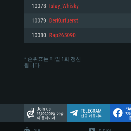
네트워크: 브로드밴드 인터넷
10078
Islay_Whisky
여유 저장 공간: 22.1 GB (최소
네트워크: 브로드밴드 인터넷
여유 저장 공간: 22.1 GB (최소
10079
DerKurfuerst
여유 저장 공간: 22.1 GB (최소
10080
Rap265090
* 순위표는 매일 1회 갱신
됩니다
Join us
FA
TELEGRAM
95,000,000명 이상
72
신규 커뮤니티
의 플레이어
그
게임
미디어