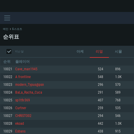
메인
E-스포츠
순위표
아케
리얼
시뮬
지난 달
순위
플레이어
10021
Cave_man1945
524
896
10022
A frontline
548
1.0K
시스템 요구사항
10023
modern_Typus@psn
296
570
10024
BaLa_Racha_Cuca
291
589
PC
MAC
10025
sp1tfir369
407
768
Linux
10026
Curtner
259
535
최소사양
최소사양
최소사양
10027
CHRISTO02
294
546
운영체제: Windows 10 (64 bit)
운영체제: Mac OS Big Sur 11.0
운영체제: 64bit Linux 중 최신 버전
10028
ekoad
442
1.0K
10029
Esbans
438
915
프로세서: 2.2 GHz 듀얼코어 이상
프로세서: 최소 2.2 GHz의 Core i5 (Intel Xeon 은 지원하지 않습니다)
프로세서: 2.4 GHz 듀얼코어