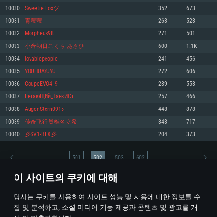
10030
Sweetie Foxツ
352
673
메모리: 4GB
메모리: 6 GB
메모리: 4 GB
10031
青萤萤
263
523
그래픽 카드: DirectX 11 이상을 지원하는 AMD Radeon 77XX / NVIDIA
그래픽 카드: Metal 을 지원하는 Intel Iris Pro 5200 (Mac), 혹은 이와 비슷한 성
그래픽 카드: Vulkan 을 지원하고, 최신 그래픽 드라이버를 지원하는 NVIDIA
GeForce GT 660. 최소 사양 해상도: 720p
능을 가지는 Mac 버전의 AMD/Nvidia. 최소 해상도: 720p
660 (6개월 미만) 혹은 그와 동급의 성능을 가지며 최신 그래픽 드라이버를 지
10032
Morpheus98
271
501
원하는 AMD (6개월 미만; 최소사양 지원 해상도 720p)
네트워크: 브로드밴드 인터넷
네트워크: 브로드밴드 인터넷
10033
小倉朝日こくら あさひ
600
1.1K
네트워크: 브로드밴드 인터넷
여유 저장 공간: 22.1 GB (최소 클라이언트)
여유 저장 공간: 22.1 GB (최소 클라이언트)
10034
lovablepeople
241
456
여유 저장 공간: 22.1 GB (최소 클라이언트)
10035
YOUHUAYUYU
272
606
권장 사양
권장 사양
권장 사양
10036
CoupeEVO4_9
289
553
운영체제: Windows 10/11 (64 bit)
운영체제: Mac OS Big Sur 11.0
운영체제: Ubuntu 20.04 64bit
10037
LетаюЩИй_ТанкИСт
257
466
프로세서: Intel Core i5 또는 Ryzen 5 3600 이상
프로세서: Core i7 (Intel Xeon 은 지원하지 않습니다)
10038
AugenStern0915
448
878
프로세서: Intel Core i7
메모리: 16 GB 이상
메모리: 8 GB
10039
传奇飞行员椎名立希
343
717
메모리: 16 GB
그래픽 카드: DirectX 11 이상을 지원하는 Nvidia GeForce 1060, 또는 AMD RX
그래픽 카드: Metal을 지원하는 Radeon Vega II 이상
10040
彡SV1-BEX彡
204
373
570 혹은 그 이상
그래픽 카드: Vulkan 을 지원하고, 최신 그래픽 드라이버를 지원하는 NVIDIA
네트워크: 브로드밴드 인터넷
1060 (6개월 미만) 혹은 그와 동급의 성능을 가지며 최신 그래픽 드라이버를
네트워크: 브로드밴드 인터넷
지원하는 AMD RX 570 (6개월 미만; 최소사양 지원 해상도 720p) 이상
여유 저장 공간: 62.2 GB (전체 클라이언트)
501
502
503
602
여유 저장 공간: 62.2 GB (전체 클라이언트)
네트워크: 브로드밴드 인터넷
이 사이트의 쿠키에 대해
여유 저장 공간: 62.2 GB (전체 클라이언트)
* 순위표는 매일 1회 갱신됩니다
당사는 쿠키를 사용하여 사이트 성능 및 사용에 대한 정보를 수
집 및 분석하고, 소셜 미디어 기능 제공과 콘텐츠 및 광고를 개