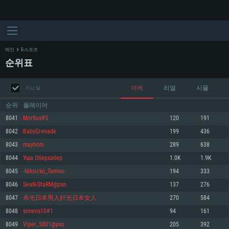
메인
E-스포츠
순위표
아케
리얼
시뮬
지난 달
순위
플레이어
8041
Morfius#5
120
191
8042
BabyGrenade
199
436
시스템 요구사항
8043
mayhom
289
638
8044
Уша Оберхабер
1.0K
1.9K
PC
MAC
8045
-Niksicko_Tamno-
194
333
Linux
8046
SeaN-StaRM@psn
137
276
최소사양
최소사양
최소사양
8047
杀光日本男人奸光日本女人
270
584
운영체제: Windows 10 (64 bit)
운영체제: Mac OS Big Sur 11.0
운영체제: 64bit Linux 중 최신 버전
8048
simens10#1
94
161
8049
Viper_5801@psn
205
392
프로세서: 2.2 GHz 듀얼코어 이상
프로세서: 최소 2.2 GHz의 Core i5 (Intel Xeon 은 지원하지 않습니다)
프로세서: 2.4 GHz 듀얼코어