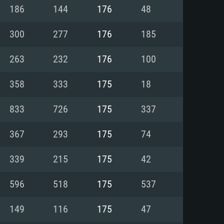
Linux
186
144
176
48
300
277
176
185
263
232
176
100
0/11 (64 bit)
ig Sur 11.0
.04 64bit
358
333
175
18
re i5 또는 Ryzen 5 3600 이상
 (Intel Xeon 은 지원하지 않습니
e i7
833
726
175
337
상
367
293
175
74
tX 11 이상을 지원하는 Nvidia
kan 을 지원하고, 최신 그래픽 드라
339
215
175
42
 또는 AMD RX 570 혹은 그 이상
을 지원하는 Radeon Vega II 이
DIA 1060 (6개월 미만) 혹은 그
596
518
175
537
 가지며 최신 그래픽 드라이버를
밴드 인터넷
 570 (6개월 미만; 최소사양 지원
149
116
175
47
밴드 인터넷