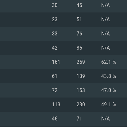
MAC
30
45
N/A
23
51
N/A
권장 사양
권장 사양
권장 사양
33
76
N/A
버전
운영체제: Windows 1
운영체제: Mac OS B
운영체제: Ubuntu 20
42
85
N/A
상
(Intel Xeon 은 지
프로세서: Intel Co
프로세서: Core i7
프로세서: Intel Cor
161
259
62.1 %
다)
메모리: 16 GB 이
메모리: 16 GB
61
139
43.8 %
메모리: 8 GB
 지원하는 AMD
고, 최신 그래픽 드라
그래픽 카드: Direc
그래픽 카드: Vul
72
153
47.0 %
e GT 660. 최소 사양
 Iris Pro 5200
6개월 미만) 혹은 그
GeForce 1060,
그래픽 카드: Metal
이버를 지원하는 NVI
113
230
49.1 %
 가지는 Mac 버전
그래픽 드라이버를
상
와 동급의 성능을
네트워크: 브로드
0p
소사양 지원 해상도
지원하는 AMD RX
46
71
N/A
네트워크: 브로드
해상도 720p) 이상