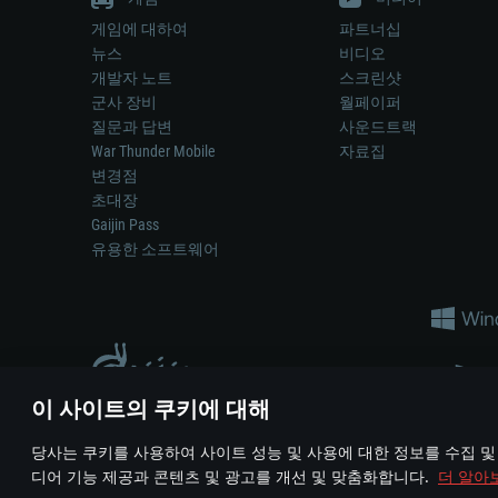
게임에 대하여
파트너십
뉴스
비디오
개발자 노트
스크린샷
군사 장비
월페이퍼
질문과 답변
사운드트랙
War Thunder Mobile
자료집
변경점
초대장
Gaijin Pass
유용한 소프트웨어
이 사이트의 쿠키에 대해
게임 에서 어떠한 현실의 무기나 차량을 묘사하는 것은 무기 
당사는 쿠키를 사용하여 사이트 성능 및 사용에 대한 정보를 수집 및
© 2011—2026 Gaijin Games Kft. All trademarks, logos and brand na
디어 기능 제공과 콘텐츠 및 광고를 개선 및 맞춤화합니다.
더 알아
이용 약관
이용 약관