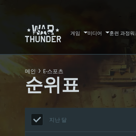
게임
미디어
훈련 과정
워
메인
E-스포츠
순위표
지난 달