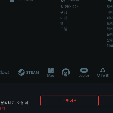
워 썬더 CDK
워썬
위장
이
미션
비
맵
포
모델
위
플레
순
리
개발 업체나 장비 제조 업체가 게임 개발 후원 또는 홍보에 참여하지 않습니
모두 거부
 분석하고, 소셜 미
mes are the property of their respective owners.
보기
개인정보 정책