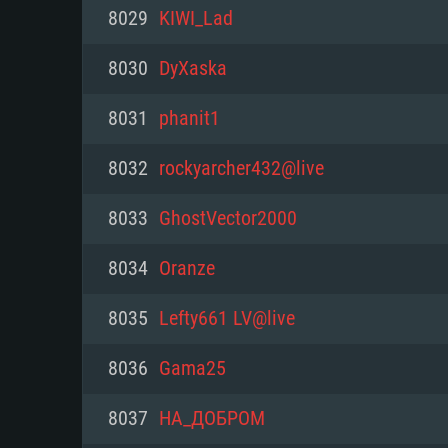
PC
8029
KIWI_Lad
8030
DyXaska
최소사양
최소사양
최소사양
8031
phanit1
운영체제: Windows 10 (64 bit)
운영체제: Mac OS Big Sur 11.0
운영체제: 64bit Linux 중 최신 
8032
rockyarcher432@live
프로세서: 2.2 GHz 듀얼코어 이
프로세서: 최소 2.2 GHz의 Core i5 
프로세서: 2.4 GHz 듀얼코어
8033
GhostVector2000
원하지 않습니다)
메모리: 4GB
메모리: 4 GB
8034
Oranze
메모리: 6 GB
그래픽 카드: DirectX 11 이상을
그래픽 카드: Vulkan 을 지원하
8035
Lefty661 LV@live
Radeon 77XX / NVIDIA GeForc
그래픽 카드: Metal 을 지원하는 Intel
이버를 지원하는 NVIDIA 660 (
8036
Gama25
해상도: 720p
(Mac), 혹은 이와 비슷한 성능을
와 동급의 성능을 가지며 최신 
의 AMD/Nvidia. 최소 해상도: 72
지원하는 AMD (6개월 미만; 최
8037
НА_ДОБРОМ
네트워크: 브로드밴드 인터넷
720p)