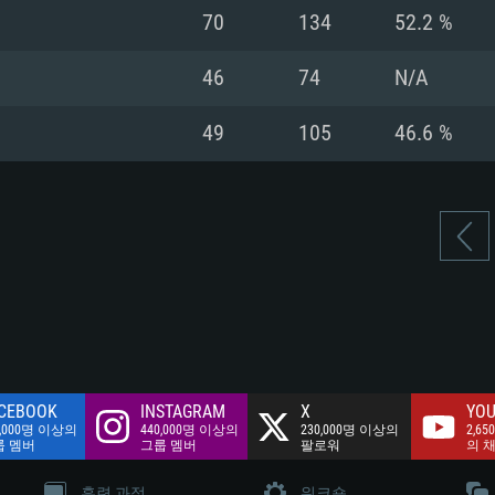
여유 저장 공간: 62
70
134
52.2 %
 클라이언트)
여유 저장 공간: 62
네트워크: 브로드
 클라이언트)
46
74
N/A
 클라이언트)
여유 저장 공간: 62
49
105
46.6 %
CEBOOK
INSTAGRAM
X
YOU
0,000명 이상의
440,000명 이상의
230,000명 이상의
2,65
룹 멤버
그룹 멤버
팔로워
의 
훈련 과정
워크숍