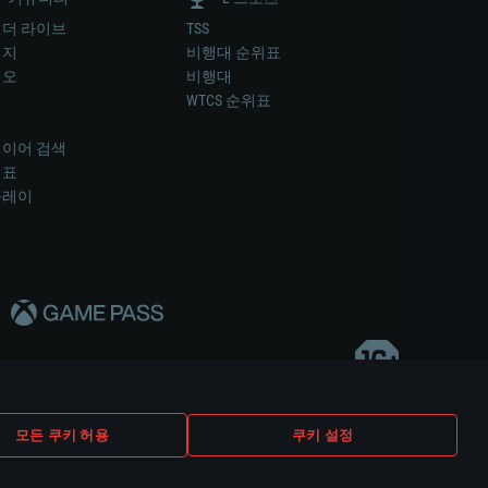
더 라이브
TSS
미지
비행대 순위표
디오
비행대
럼
WTCS 순위표
키
이어 검색
위표
플레이
다..
모든 쿠키 허용
쿠키 설정
쿠키 설정
고객 지원