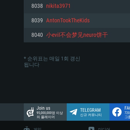
네트워크: 브로드밴드 인터넷
8038
nikita3971
여유 저장 공간: 22.1 GB (최소
네트워크: 브로드밴드 인터넷
여유 저장 공간: 22.1 GB (최소
8039
AntonTookTheKids
여유 저장 공간: 22.1 GB (최소
8040
小evil不会梦见neuro饼干
* 순위표는 매일 1회 갱신
됩니다
Join us
FA
TELEGRAM
95,000,000명 이상
72
신규 커뮤니티
의 플레이어
그
게임
미디어