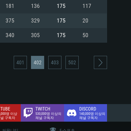
.2 GB (전체 클라이언트)
181
136
175
117
.2 GB (전체 클라이언트)
밴드 인터넷
375
329
175
20
.2 GB (전체 클라이언트)
340
305
175
50
401
402
403
502
TUBE
TWITCH
DISCORD
0,000명 이상
530,000명 이상의
140,000명 이상의
채널 구독자
채널 구독자
채널 구독자
커뮤니티
E-스포츠