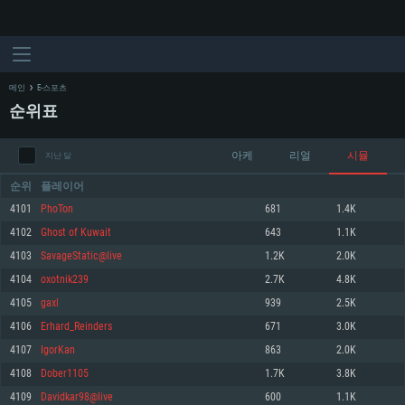
메인
E-스포츠
순위표
아케
리얼
시뮬
지난 달
순위
플레이어
4101
PhoTon
681
1.4K
4102
Ghоst of Kuwait
643
1.1K
시스템 요구사항
4103
SavageStatic@live
1.2K
2.0K
4104
oxotnik239
2.7K
4.8K
PC
MAC
4105
gaxl
939
2.5K
Linux
4106
Erhard_Reinders
671
3.0K
최소사양
최소사양
최소사양
4107
IgorKan
863
2.0K
운영체제: Windows 10 (64 bit)
운영체제: Mac OS Big Sur 11.0
운영체제: 64bit Linux 중 최신 버전
4108
Dober1105
1.7K
3.8K
4109
Davidkar98@live
600
1.1K
프로세서: 2.2 GHz 듀얼코어 이상
프로세서: 최소 2.2 GHz의 Core i5 (Intel Xeon 은 지원하지 않습니다)
프로세서: 2.4 GHz 듀얼코어