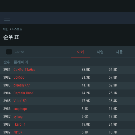
메인
E-스포츠
순위표
아케
리얼
시뮬
지난 달
순위
플레이어
3981
CaH4o_TTaHca
33.0K
54.8K
3982
Dok500
31.3K
57.8K
시스템 요구사항
3983
bluesky777
41.1K
52.3K
3984
Captain HooK
14.2K
25.1K
PC
MAC
3985
Vitus150
17.9K
36.4K
Linux
3986
soqoloqo
8.1K
14.6K
최소사양
최소사양
최소사양
3987
sylkog
9.0K
17.8K
운영체제: Windows 10 (64 bit)
운영체제: Mac OS Big Sur 11.0
운영체제: 64bit Linux 중 최신 버전
3988
_karo_ 1
19.0K
34.9K
3989
Nat07
6.1K
10.7K
프로세서: 2.2 GHz 듀얼코어 이상
프로세서: 최소 2.2 GHz의 Core i5 (Intel Xeon 은 지원하지 않습니다)
프로세서: 2.4 GHz 듀얼코어