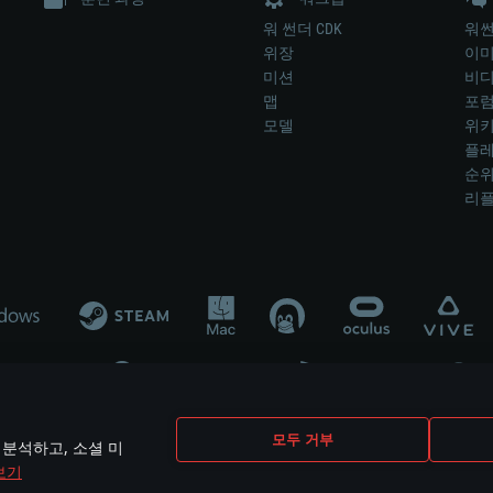
워 썬더 CDK
워썬
위장
이
미션
비
맵
포
모델
위
플레
순
리
개발 업체나 장비 제조 업체가 게임 개발 후원 또는 홍보에 참여하지 않습니
모두 거부
 분석하고, 소셜 미
mes are the property of their respective owners.
보기
개인정보 정책