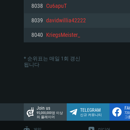
네트워크: 브로드밴드 인터넷
8038
Cu6apuT
여유 저장 공간: 22.1 GB (최소
네트워크: 브로드밴드 인터넷
여유 저장 공간: 22.1 GB (최소
8039
davidwillia42222
여유 저장 공간: 22.1 GB (최소
8040
KriegsMeister_
* 순위표는 매일 1회 갱신
됩니다
Join us
FA
TELEGRAM
95,000,000명 이상
72
신규 커뮤니티
의 플레이어
그
게임
미디어