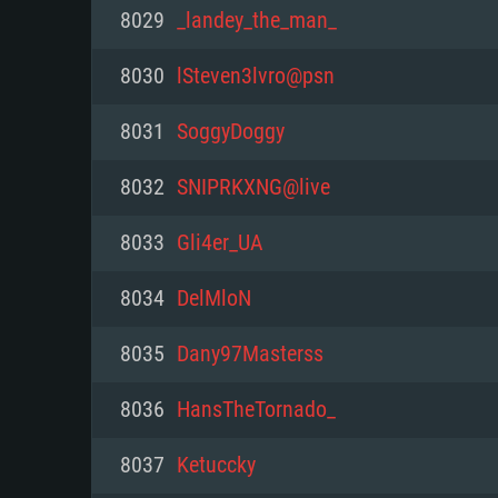
PC
8029
_landey_the_man_
8030
lSteven3lvro@psn
최소사양
최소사양
최소사양
8031
SoggyDoggу
운영체제: Windows 10 (64 bit)
운영체제: Mac OS Big Sur 11.0
운영체제: 64bit Linux 중 최신 
8032
SNIPRKXNG@live
프로세서: 2.2 GHz 듀얼코어 이
프로세서: 최소 2.2 GHz의 Core i5 
프로세서: 2.4 GHz 듀얼코어
8033
Gli4er_UA
원하지 않습니다)
메모리: 4GB
메모리: 4 GB
8034
DelMloN
메모리: 6 GB
그래픽 카드: DirectX 11 이상을
그래픽 카드: Vulkan 을 지원하
8035
Dany97Masterss
Radeon 77XX / NVIDIA GeForc
그래픽 카드: Metal 을 지원하는 Intel
이버를 지원하는 NVIDIA 660 (
8036
HansTheTornado_
해상도: 720p
(Mac), 혹은 이와 비슷한 성능을
와 동급의 성능을 가지며 최신 
의 AMD/Nvidia. 최소 해상도: 72
지원하는 AMD (6개월 미만; 최
8037
Ketuccky
네트워크: 브로드밴드 인터넷
720p)