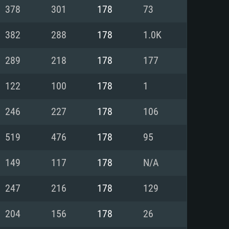
Linux
378
301
178
73
382
288
178
1.0K
289
218
178
177
0/11 (64 bit)
ig Sur 11.0
.04 64bit
122
100
178
1
re i5 또는 Ryzen 5 3600 이상
 (Intel Xeon 은 지원하지 않습니
e i7
246
227
178
106
상
519
476
178
95
tX 11 이상을 지원하는 Nvidia
kan 을 지원하고, 최신 그래픽 드라
149
117
178
N/A
 또는 AMD RX 570 혹은 그 이상
을 지원하는 Radeon Vega II 이
DIA 1060 (6개월 미만) 혹은 그
247
216
178
129
 가지며 최신 그래픽 드라이버를
밴드 인터넷
 570 (6개월 미만; 최소사양 지원
204
156
178
26
밴드 인터넷