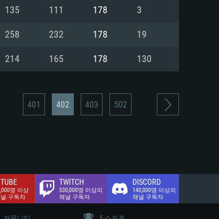
.2 GB (전체 클라이언트)
135
111
178
3
.2 GB (전체 클라이언트)
밴드 인터넷
258
232
178
19
.2 GB (전체 클라이언트)
214
165
178
130
401
402
403
502
TUBE
TWITCH
DISCORD
0,000명 이상
530,000명 이상의
140,000명 이상의
채널 구독자
채널 구독자
채널 구독자
커뮤니티
E-스포츠