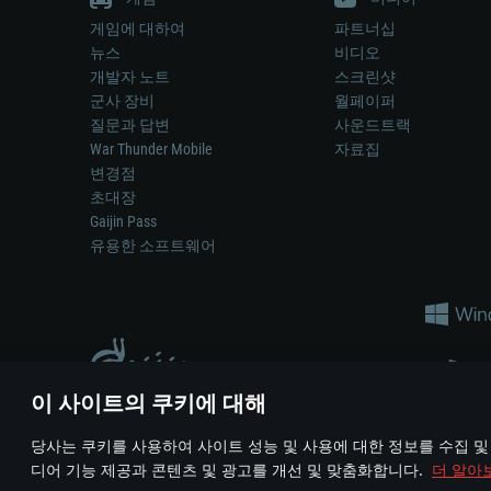
게임에 대하여
파트너십
뉴스
비디오
개발자 노트
스크린샷
군사 장비
월페이퍼
질문과 답변
사운드트랙
War Thunder Mobile
자료집
변경점
초대장
Gaijin Pass
유용한 소프트웨어
이 사이트의 쿠키에 대해
게임 에서 어떠한 현실의 무기나 차량을 묘사하는 것은 무기 
당사는 쿠키를 사용하여 사이트 성능 및 사용에 대한 정보를 수집 및
© 2011—2026 Gaijin Games Kft. All trademarks, logos and brand na
디어 기능 제공과 콘텐츠 및 광고를 개선 및 맞춤화합니다.
더 알아
이용 약관
이용 약관