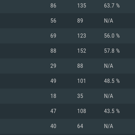
MAC
86
135
63.7 %
56
89
N/A
권장 사양
권장 사양
권장 사양
69
123
56.0 %
버전
운영체제: Windows 1
운영체제: Mac OS B
운영체제: Ubuntu 20
88
152
57.8 %
상
(Intel Xeon 은 지
프로세서: Intel Co
프로세서: Core i7
프로세서: Intel Cor
29
88
N/A
다)
메모리: 16 GB 이
메모리: 16 GB
49
101
48.5 %
메모리: 8 GB
 지원하는 AMD
고, 최신 그래픽 드라
그래픽 카드: Direc
그래픽 카드: Vul
18
35
N/A
e GT 660. 최소 사양
 Iris Pro 5200
6개월 미만) 혹은 그
GeForce 1060,
그래픽 카드: Metal
이버를 지원하는 NVI
47
108
43.5 %
 가지는 Mac 버전
그래픽 드라이버를
상
와 동급의 성능을
네트워크: 브로드
0p
소사양 지원 해상도
지원하는 AMD RX
40
64
N/A
네트워크: 브로드
해상도 720p) 이상