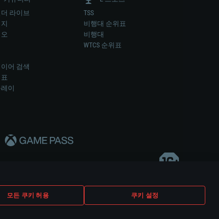
더 라이브
TSS
미지
비행대 순위표
디오
비행대
럼
WTCS 순위표
키
이어 검색
위표
플레이
다..
모든 쿠키 허용
쿠키 설정
쿠키 설정
고객 지원