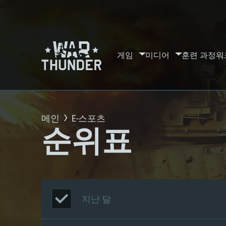
게임
미디어
훈련 과정
워
메인
E-스포츠
순위표
지난 달