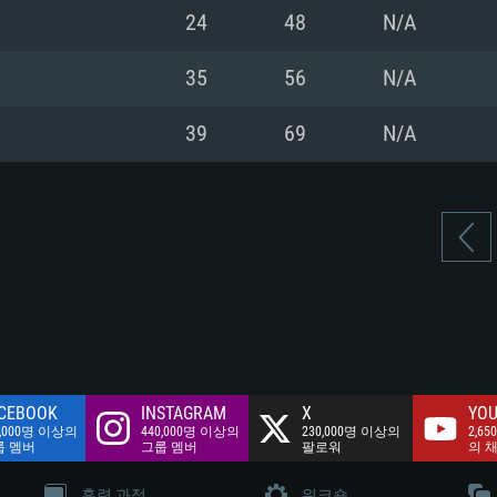
여유 저장 공간: 62
24
48
N/A
 클라이언트)
여유 저장 공간: 62
네트워크: 브로드
 클라이언트)
35
56
N/A
 클라이언트)
여유 저장 공간: 62
39
69
N/A
CEBOOK
INSTAGRAM
X
YOU
0,000명 이상의
440,000명 이상의
230,000명 이상의
2,65
룹 멤버
그룹 멤버
팔로워
의 
훈련 과정
워크숍