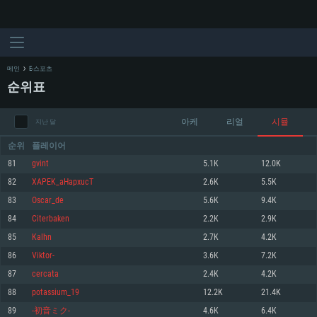
메인
E-스포츠
순위표
아케
리얼
시뮬
지난 달
순위
플레이어
81
gvint
5.1K
12.0K
82
XAPEK_aHapxucT
2.6K
5.5K
시스템 요구사항
83
Oscar_de
5.6K
9.4K
84
Citerbaken
2.2K
2.9K
PC
MAC
85
Kalhn
2.7K
4.2K
Linux
86
Viktor-
3.6K
7.2K
최소사양
최소사양
최소사양
87
cercata
2.4K
4.2K
운영체제: Windows 10 (64 bit)
운영체제: Mac OS Big Sur 11.0
운영체제: 64bit Linux 중 최신 버전
88
potassium_19
12.2K
21.4K
89
-初音ミク-
4.6K
6.4K
프로세서: 2.2 GHz 듀얼코어 이상
프로세서: 최소 2.2 GHz의 Core i5 (Intel Xeon 은 지원하지 않습니다)
프로세서: 2.4 GHz 듀얼코어