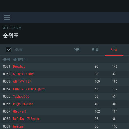
메인
E-스포츠
순위표
아케
리얼
시뮬
지난 달
순위
플레이어
8061
Drewbee
80
146
8062
G_Rank_Hunter
38
83
시스템 요구사항
8063
ANTIMVTTER
109
186
8064
KOMBAT 7496311@live
52
112
PC
MAC
8065
YuZhouCQC
58
63
Linux
8066
RegisDaMassa
40
80
최소사양
최소사양
최소사양
8067
Glebwar3
102
194
운영체제: Windows 10 (64 bit)
운영체제: Mac OS Big Sur 11.0
운영체제: 64bit Linux 중 최신 버전
8068
BoRoDa_1715@psn
36
68
8069
tmeppen
86
153
프로세서: 2.2 GHz 듀얼코어 이상
프로세서: 최소 2.2 GHz의 Core i5 (Intel Xeon 은 지원하지 않습니다)
프로세서: 2.4 GHz 듀얼코어