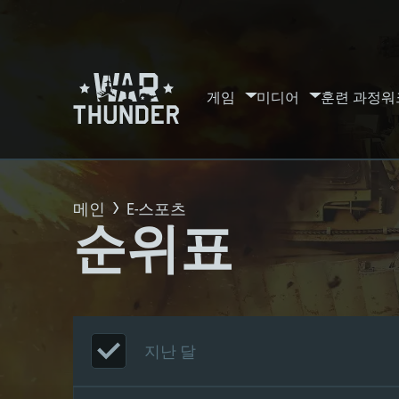
게임
미디어
훈련 과정
워
메인
E-스포츠
순위표
지난 달