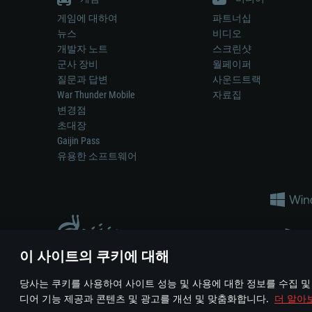
게임에 대하여
파트너십
뉴스
비디오
개발자 노트
스크린샷
군사 장비
월페이퍼
질문과 답변
사운드트랙
War Thunder Mobile
자료집
변경점
초대장
Gaijin Pass
유용한 소프트웨어
이 사이트의 쿠키에 대해
게임 에서 어떠한 현실의 무기나 차량을 묘사하는 것은 무기 
당사는 쿠키를 사용하여 사이트 성능 및 사용에 대한 정보를 수집 및
© 2011—2026 Gaijin Games Kft. All trademarks, logos and brand na
디어 기능 제공과 콘텐츠 및 광고를 개선 및 맞춤화합니다.
더 알아
이용 약관
이용 약관