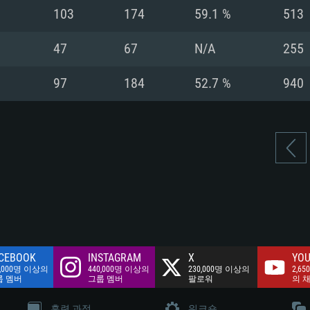
여유 저장 공간: 62
103
174
59.1 %
513
 클라이언트)
여유 저장 공간: 62
네트워크: 브로드
 클라이언트)
47
67
N/A
255
 클라이언트)
여유 저장 공간: 62
97
184
52.7 %
940
CEBOOK
INSTAGRAM
X
YOU
0,000명 이상의
440,000명 이상의
230,000명 이상의
2,65
룹 멤버
그룹 멤버
팔로워
의 
훈련 과정
워크숍