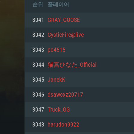
순위
플레이어
8041
GRAY_GOOSE
8042
CysticFire@live
8043
po4515
8044
猫宮ひなた_Official
8045
JanekK
8046
dsawcxz20717
8047
Truck_GG
8048
harudon9922