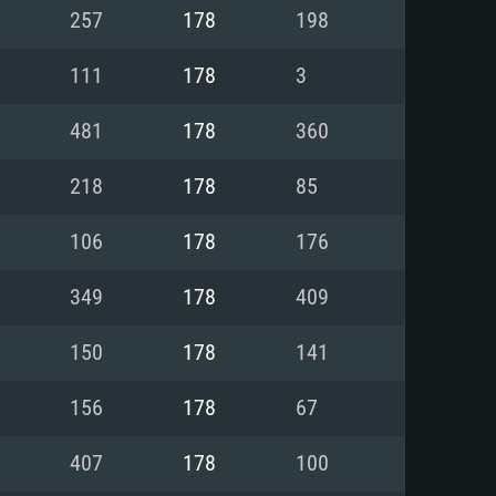
Linux
257
178
198
111
178
3
481
178
360
0/11 (64 bit)
ig Sur 11.0
.04 64bit
218
178
85
re i5 또는 Ryzen 5 3600 이상
 (Intel Xeon 은 지원하지 않습니
e i7
106
178
176
상
349
178
409
tX 11 이상을 지원하는 Nvidia
kan 을 지원하고, 최신 그래픽 드라
150
178
141
 또는 AMD RX 570 혹은 그 이상
을 지원하는 Radeon Vega II 이
DIA 1060 (6개월 미만) 혹은 그
156
178
67
 가지며 최신 그래픽 드라이버를
밴드 인터넷
 570 (6개월 미만; 최소사양 지원
407
178
100
밴드 인터넷