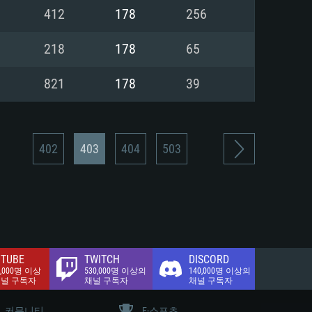
.2 GB (전체 클라이언트)
412
178
256
.2 GB (전체 클라이언트)
밴드 인터넷
218
178
65
.2 GB (전체 클라이언트)
821
178
39
402
403
404
503
TUBE
TWITCH
DISCORD
0,000명 이상
530,000명 이상의
140,000명 이상의
채널 구독자
채널 구독자
채널 구독자
커뮤니티
E-스포츠