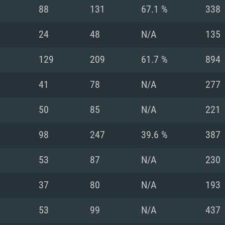
MAC
88
131
67.1 %
338
24
48
N/A
135
권장 사양
권장 사양
권장 사양
129
209
61.7 %
894
버전
운영체제: Windows 1
운영체제: Mac OS B
운영체제: Ubuntu 20
41
78
N/A
277
상
(Intel Xeon 은 지
프로세서: Intel Co
프로세서: Core i7
프로세서: Intel Cor
50
85
N/A
221
다)
메모리: 16 GB 이
메모리: 16 GB
98
247
39.6 %
387
메모리: 8 GB
 지원하는 AMD
고, 최신 그래픽 드라
그래픽 카드: Direc
그래픽 카드: Vul
53
87
N/A
230
e GT 660. 최소 사양
 Iris Pro 5200
6개월 미만) 혹은 그
GeForce 1060,
그래픽 카드: Metal
이버를 지원하는 NVI
37
80
N/A
193
 가지는 Mac 버전
그래픽 드라이버를
상
와 동급의 성능을
네트워크: 브로드
0p
소사양 지원 해상도
지원하는 AMD RX
53
99
N/A
437
네트워크: 브로드
해상도 720p) 이상