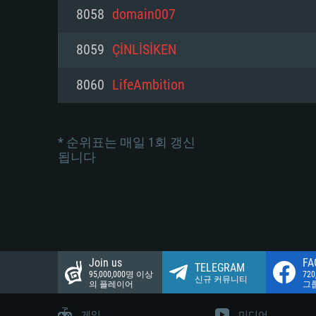
네트워크: 브로드밴드 인터넷
8058
domain007
여유 저장 공간: 22.1 GB (최소
네트워크: 브로드밴드 인터넷
여유 저장 공간: 22.1 GB (최소
8059
ÇİNLİSİKEN
여유 저장 공간: 22.1 GB (최소
8060
LifeAmbition
* 순위표는 매일 1회 갱신
됩니다
Join us
FA
TELEGRAM
95,000,000명 이상
72
신규 커뮤니티
의 플레이어
그
게임
미디어