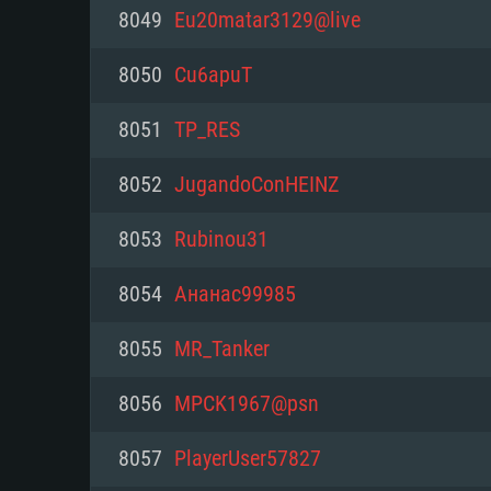
PC
8049
Eu20matar3129@live
8050
Cu6apuT
최소사양
최소사양
최소사양
8051
TP_RES
운영체제: Windows 10 (64 bit)
운영체제: Mac OS Big Sur 11.0
운영체제: 64bit Linux 중 최신 
8052
JugandoConHEINZ
프로세서: 2.2 GHz 듀얼코어 이
프로세서: 최소 2.2 GHz의 Core i5 
프로세서: 2.4 GHz 듀얼코어
8053
Rubinou31
원하지 않습니다)
메모리: 4GB
메모리: 4 GB
8054
Ананас99985
메모리: 6 GB
그래픽 카드: DirectX 11 이상을
그래픽 카드: Vulkan 을 지원하
8055
MR_Tanker
Radeon 77XX / NVIDIA GeForc
그래픽 카드: Metal 을 지원하는 Intel
이버를 지원하는 NVIDIA 660 (
8056
MPCK1967@psn
해상도: 720p
(Mac), 혹은 이와 비슷한 성능을
와 동급의 성능을 가지며 최신 
의 AMD/Nvidia. 최소 해상도: 72
지원하는 AMD (6개월 미만; 최
8057
PlayerUser57827
네트워크: 브로드밴드 인터넷
720p)