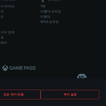
더 라이브
TSS
미지
비행대 순위표
디오
비행대
럼
WTCS 순위표
키
이어 검색
위표
플레이
다..
모든 쿠키 허용
쿠키 설정
쿠키 설정
고객 지원