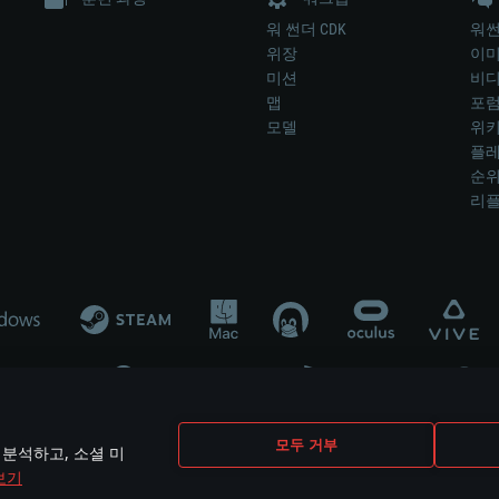
워 썬더 CDK
워썬
위장
이
미션
비
맵
포
모델
위
플레
순
리
개발 업체나 장비 제조 업체가 게임 개발 후원 또는 홍보에 참여하지 않습니
모두 거부
 분석하고, 소셜 미
mes are the property of their respective owners.
보기
개인정보 정책