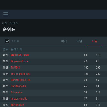
메인
E-스포츠
순위표
아케
리얼
시뮬
지난 달
순위
플레이어
4021
MAKCiMiLiANO
83
118
4022
RipperoniPizza
42
91
시스템 요구사항
4023
TAMDIX
162
269
4024
The_D_point_Nr1
128
232
PC
MAC
4025
Dor1t0_L0v3r_15
30
56
Linux
4026
CapitaodoAR
46
83
최소사양
최소사양
최소사양
4027
Arkhenios
53
118
운영체제: Windows 10 (64 bit)
운영체제: Mac OS Big Sur 11.0
운영체제: 64bit Linux 중 최신 버전
4028
mister_sergRU
17
31
4029
Mayonnaze
56
111
프로세서: 2.2 GHz 듀얼코어 이상
프로세서: 최소 2.2 GHz의 Core i5 (Intel Xeon 은 지원하지 않습니다)
프로세서: 2.4 GHz 듀얼코어