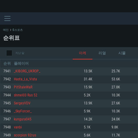
메인
E-스포츠
순위표
아케
리얼
시뮬
지난 달
순위
플레이어
7941
_KIBORG_UKROP_
13.5K
25.7K
7942
Hasta_La_Vista
31.4K
53.6K
시스템 요구사항
7943
PitStaleWaR
15.9K
27.8K
7944
shmel03 Rus 52
5.2K
10.3K
PC
MAC
7945
SergeyVDV
13.9K
27.6K
Linux
7946
_SkyForcer_
5.9K
10.3K
최소사양
최소사양
최소사양
7947
kungura045
14.2K
24.0K
운영체제: Windows 10 (64 bit)
운영체제: Mac OS Big Sur 11.0
운영체제: 64bit Linux 중 최신 버전
7948
vanbi
5.1K
9.8K
7949
scorpion 92rus
5.6K
11.7K
프로세서: 2.2 GHz 듀얼코어 이상
프로세서: 최소 2.2 GHz의 Core i5 (Intel Xeon 은 지원하지 않습니다)
프로세서: 2.4 GHz 듀얼코어