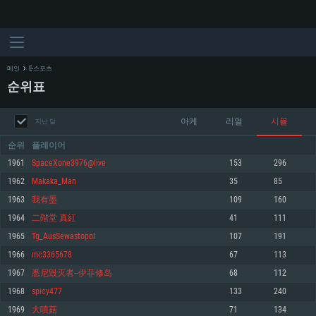
메인
E-스포츠
순위표
아케
리얼
시뮬
지난 달
순위
플레이어
1961
SpaceXone3976@live
153
296
1962
Makaka_Man
35
85
시스템 요구사항
1963
我有墨
109
160
1964
二階堂 真紅
41
111
PC
MAC
1965
Tg_AusSewastopol
107
191
Linux
1966
mc3365678
67
113
최소사양
최소사양
최소사양
1967
悉尼毁灭者--伊菲修岛
68
112
운영체제: Windows 10 (64 bit)
운영체제: Mac OS Big Sur 11.0
운영체제: 64bit Linux 중 최신 버전
1968
spicy477
133
240
1969
大噴菇
71
134
프로세서: 2.2 GHz 듀얼코어 이상
프로세서: 최소 2.2 GHz의 Core i5 (Intel Xeon 은 지원하지 않습니다)
프로세서: 2.4 GHz 듀얼코어