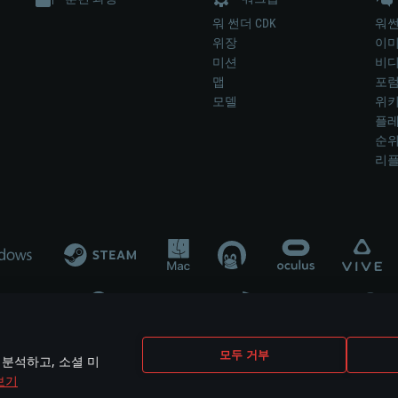
워 썬더 CDK
워썬
위장
이
미션
비
맵
포
모델
위
플레
순
리
개발 업체나 장비 제조 업체가 게임 개발 후원 또는 홍보에 참여하지 않습니
모두 거부
 분석하고, 소셜 미
mes are the property of their respective owners.
보기
개인정보 정책