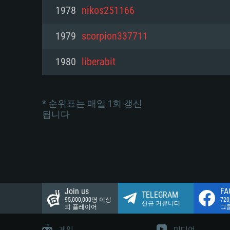
네트워크: 브로드밴드 인터넷
1978
nikos251166
여유 저장 공간: 22.1 GB (최소
네트워크: 브로드밴드 인터넷
여유 저장 공간: 22.1 GB (최소
1979
scorpion337711
여유 저장 공간: 22.1 GB (최소
1980
liberabit
* 순위표는 매일 1회 갱신
됩니다
Join us
FA
TELEGRAM
95,000,000명 이상
72
신규 커뮤니티
의 플레이어
그
게임
미디어