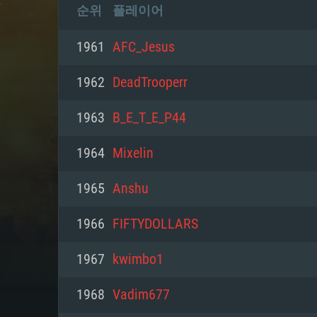
순위
플레이어
1961
AFC_Jesus
1962
DeadTrooperr
1963
B_E_T_E_P44
1964
Mixelin
1965
Anshu
1966
FIFTYDOLLARS
1967
kwimbo1
1968
Vadim677