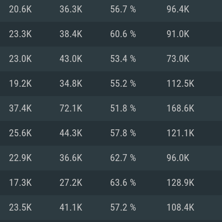
MAC
20.6K
36.3K
56.7 %
96.4K
23.3K
38.4K
60.6 %
91.0K
권장 사양
권장 사양
권장 사양
23.0K
43.0K
53.4 %
73.0K
버전
운영체제: Windows 1
운영체제: Mac OS B
운영체제: Ubuntu 20
19.2K
34.8K
55.2 %
112.5K
상
(Intel Xeon 은 지
프로세서: Intel Co
프로세서: Core i7
프로세서: Intel Cor
37.4K
72.1K
51.8 %
168.6K
다)
메모리: 16 GB 이
메모리: 16 GB
25.6K
44.3K
57.8 %
121.1K
메모리: 8 GB
 지원하는 AMD
고, 최신 그래픽 드라
그래픽 카드: Direc
그래픽 카드: Vul
22.9K
36.6K
62.7 %
96.0K
e GT 660. 최소 사양
 Iris Pro 5200
6개월 미만) 혹은 그
GeForce 1060,
그래픽 카드: Metal
이버를 지원하는 NVI
17.3K
27.2K
63.6 %
128.9K
 가지는 Mac 버전
그래픽 드라이버를
상
와 동급의 성능을
네트워크: 브로드
0p
소사양 지원 해상도
지원하는 AMD RX
23.5K
41.1K
57.2 %
108.4K
네트워크: 브로드
해상도 720p) 이상