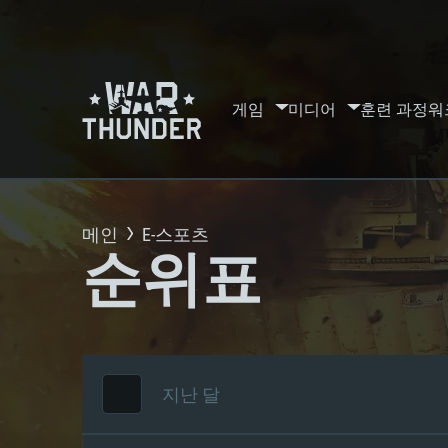
게임
미디어
훈련 과정
워
메인
E-스포츠
순위표
지난 달