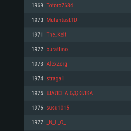
PC
1969
Totoro7684
1970
MutantasLTU
최소사양
최소사양
최소사양
1971
The_Kelt
운영체제: Windows 10 (64 bit)
운영체제: Mac OS Big Sur 11.0
운영체제: 64bit Linux 중 최신 
1972
burattino
프로세서: 2.2 GHz 듀얼코어 이
프로세서: 최소 2.2 GHz의 Core i5 
프로세서: 2.4 GHz 듀얼코어
1973
AlexZorg
원하지 않습니다)
메모리: 4GB
메모리: 4 GB
1974
straga1
메모리: 6 GB
그래픽 카드: DirectX 11 이상을
그래픽 카드: Vulkan 을 지원하
1975
ШАЛЕНА БДЖІЛКА
Radeon 77XX / NVIDIA GeForc
그래픽 카드: Metal 을 지원하는 Intel
이버를 지원하는 NVIDIA 660 (
1976
susu1015
해상도: 720p
(Mac), 혹은 이와 비슷한 성능을
와 동급의 성능을 가지며 최신 
의 AMD/Nvidia. 최소 해상도: 72
지원하는 AMD (6개월 미만; 최
1977
_N_L_O_
네트워크: 브로드밴드 인터넷
720p)