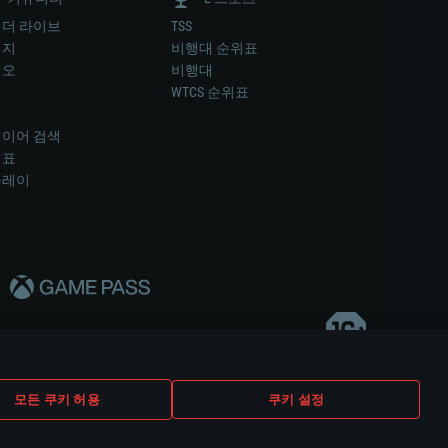
더 라이브
TSS
미지
비행대 순위표
디오
비행대
럼
WTCS 순위표
키
이어 검색
위표
플레이
다..
모든 쿠키 허용
쿠키 설정
쿠키 설정
고객 지원