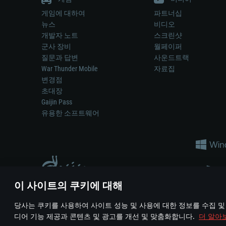
게임에 대하여
파트너십
뉴스
비디오
개발자 노트
스크린샷
군사 장비
월페이퍼
질문과 답변
사운드트랙
War Thunder Mobile
자료집
변경점
초대장
Gaijin Pass
유용한 소프트웨어
이 사이트의 쿠키에 대해
게임 에서 어떠한 현실의 무기나 차량을 묘사하는 것은 무기 
당사는 쿠키를 사용하여 사이트 성능 및 사용에 대한 정보를 수집 및
© 2011—2026 Gaijin Games Kft. All trademarks, logos and brand na
디어 기능 제공과 콘텐츠 및 광고를 개선 및 맞춤화합니다.
더 알아
이용 약관
이용 약관