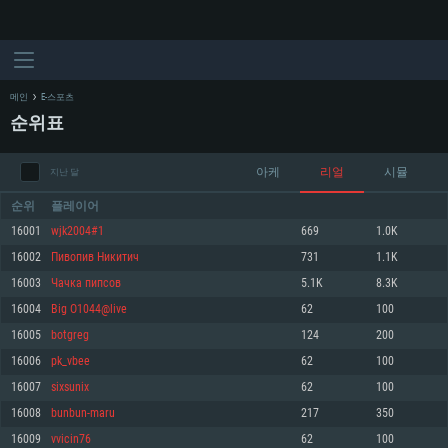
메인
E-스포츠
순위표
아케
리얼
시뮬
지난 달
순위
플레이어
16001
wjk2004#1
669
1.0K
16002
Пивопив Никитич
731
1.1K
시스템 요구사항
16003
Чачка пипсов
5.1K
8.3K
16004
Big O1044@live
62
100
PC
MAC
16005
botgreg
124
200
Linux
16006
pk_vbee
62
100
최소사양
최소사양
최소사양
16007
sixsunix
62
100
운영체제: Windows 10 (64 bit)
운영체제: Mac OS Big Sur 11.0
운영체제: 64bit Linux 중 최신 버전
16008
bunbun-maru
217
350
16009
vvicin76
62
100
프로세서: 2.2 GHz 듀얼코어 이상
프로세서: 최소 2.2 GHz의 Core i5 (Intel Xeon 은 지원하지 않습니다)
프로세서: 2.4 GHz 듀얼코어