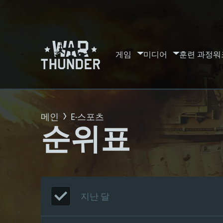
게임
미디어
훈련 과정
워
메인
E-스포츠
순위표
지난 달