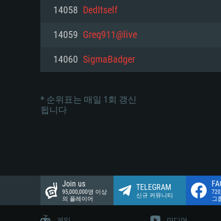
네트워크: 브로드밴드 인터넷
14058
DedItself
여유 저장 공간: 22.1 GB (최소
네트워크: 브로드밴드 인터넷
여유 저장 공간: 22.1 GB (최소
14059
Greq911@live
여유 저장 공간: 22.1 GB (최소
14060
SigmaBadger
* 순위표는 매일 1회 갱신
됩니다
Join us
FA
TELEGRAM
95,000,000명 이상
72
신규 커뮤니티
의 플레이어
그
게임
미디어