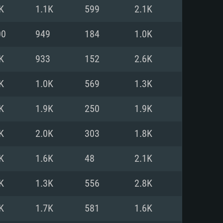
Linux
K
1.1K
599
2.1K
00
949
184
1.0K
K
933
152
2.6K
0/11 (64 bit)
ig Sur 11.0
.04 64bit
K
1.0K
569
1.3K
re i5 또는 Ryzen 5 3600 이상
 (Intel Xeon 은 지원하지 않습니
e i7
K
1.9K
250
1.9K
상
K
2.0K
303
1.8K
tX 11 이상을 지원하는 Nvidia
kan 을 지원하고, 최신 그래픽 드라
K
1.6K
48
2.1K
 또는 AMD RX 570 혹은 그 이상
을 지원하는 Radeon Vega II 이
DIA 1060 (6개월 미만) 혹은 그
K
1.3K
556
2.8K
 가지며 최신 그래픽 드라이버를
밴드 인터넷
 570 (6개월 미만; 최소사양 지원
K
1.7K
581
1.6K
밴드 인터넷