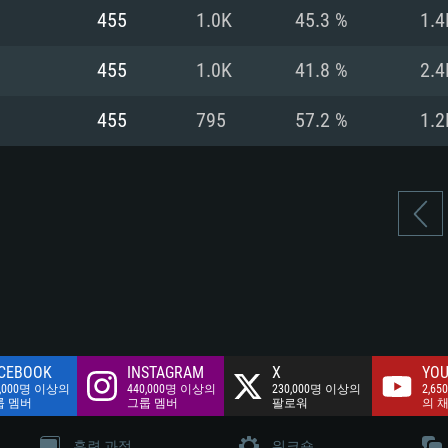
여유 저장 공간: 62
455
1.0K
45.3 %
1.4
 클라이언트)
여유 저장 공간: 62
네트워크: 브로드
 클라이언트)
455
1.0K
41.8 %
2.4
 클라이언트)
여유 저장 공간: 62
455
795
57.2 %
1.2
CEBOOK
INSTAGRAM
X
YOU
0,000명 이상의
440,000명 이상의
230,000명 이상의
2,65
룹 멤버
그룹 멤버
팔로워
의 
훈련 과정
워크숍