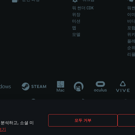
워 썬더 CDK
워썬
위장
이
미션
비
맵
포
모델
위
플레
순
리
개발 업체나 장비 제조 업체가 게임 개발 후원 또는 홍보에 참여하지 않습니
모두 거부
 분석하고, 소셜 미
mes are the property of their respective owners.
보기
개인정보 정책