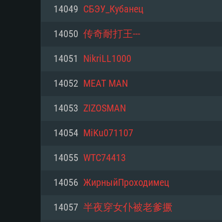
PC
14049
СБЭУ_Кубанец
14050
传奇耐打王---
최소사양
최소사양
최소사양
14051
NikriLL1000
운영체제: Windows 10 (64 bit)
운영체제: Mac OS Big Sur 11.0
운영체제: 64bit Linux 중 최신 
14052
MEAT MAN
프로세서: 2.2 GHz 듀얼코어 이
프로세서: 최소 2.2 GHz의 Core i5 
프로세서: 2.4 GHz 듀얼코어
14053
ZIZOSMAN
원하지 않습니다)
메모리: 4GB
메모리: 4 GB
14054
MiKu071107
메모리: 6 GB
그래픽 카드: DirectX 11 이상을
그래픽 카드: Vulkan 을 지원하
14055
WTC74413
Radeon 77XX / NVIDIA GeForc
그래픽 카드: Metal 을 지원하는 Intel
이버를 지원하는 NVIDIA 660 (
14056
ЖирныйПроходимец
해상도: 720p
(Mac), 혹은 이와 비슷한 성능을
와 동급의 성능을 가지며 최신 
의 AMD/Nvidia. 최소 해상도: 72
지원하는 AMD (6개월 미만; 최
14057
半夜穿女仆被老爹撅
네트워크: 브로드밴드 인터넷
720p)