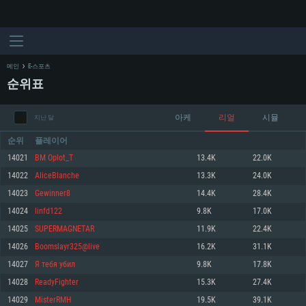
메인
E-스포츠
순위표
아케
리얼
시뮬
지난 달
순위
플레이어
14021
BM Oplot_T
13.4K
22.0K
14022
AliceBlanche
13.3K
24.0K
시스템 요구사항
14023
Gewinner8
14.4K
28.4K
14024
linfd122
9.8K
17.0K
PC
MAC
14025
SUPERMAGNETAR
11.9K
22.4K
Linux
14026
Boomslayr325@live
16.2K
31.1K
최소사양
최소사양
최소사양
14027
Я тeбя убил
9.8K
17.8K
운영체제: Windows 10 (64 bit)
운영체제: Mac OS Big Sur 11.0
운영체제: 64bit Linux 중 최신 버전
14028
ReadyFighter
15.3K
27.4K
14029
MisterRMH
19.5K
39.1K
프로세서: 2.2 GHz 듀얼코어 이상
프로세서: 최소 2.2 GHz의 Core i5 (Intel Xeon 은 지원하지 않습니다)
프로세서: 2.4 GHz 듀얼코어