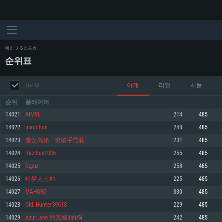
메인
E-스포츠
순위표
아케
리얼
시뮬
지난 달
순위
플레이어
14021
AIM9L
214
485
14022
maci hun
240
485
시스템 요구사항
14023
魔女岛第一突破手雪莉
231
485
14024
Bazilius1006
255
485
PC
MAC
14025
Бдсм
258
485
Linux
14026
特异人士#1
225
485
최소사양
최소사양
최소사양
14027
MAHORO
330
485
운영체제: Windows 10 (64 bit)
운영체제: Mac OS Big Sur 11.0
운영체제: 64bit Linux 중 최신 버전
14028
Old_Hunter39618
229
485
14029
AzurLane 约克城ii的狗
242
485
프로세서: 2.2 GHz 듀얼코어 이상
프로세서: 최소 2.2 GHz의 Core i5 (Intel Xeon 은 지원하지 않습니다)
프로세서: 2.4 GHz 듀얼코어