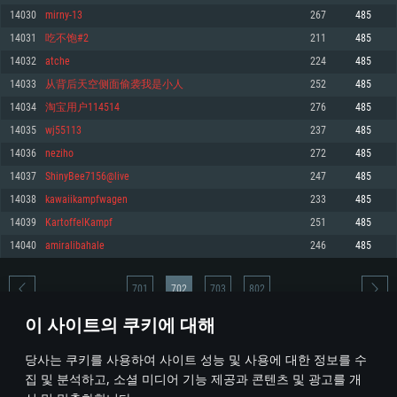
14030
mirny-13
267
485
메모리: 4GB
메모리: 6 GB
메모리: 4 GB
14031
吃不饱#2
211
485
그래픽 카드: DirectX 11 이상을 지원하는 AMD Radeon 77XX / NVIDIA
그래픽 카드: Metal 을 지원하는 Intel Iris Pro 5200 (Mac), 혹은 이와 비슷한 성
그래픽 카드: Vulkan 을 지원하고, 최신 그래픽 드라이버를 지원하는 NVIDIA
GeForce GT 660. 최소 사양 해상도: 720p
능을 가지는 Mac 버전의 AMD/Nvidia. 최소 해상도: 720p
660 (6개월 미만) 혹은 그와 동급의 성능을 가지며 최신 그래픽 드라이버를 지
14032
atche
224
485
원하는 AMD (6개월 미만; 최소사양 지원 해상도 720p)
네트워크: 브로드밴드 인터넷
네트워크: 브로드밴드 인터넷
14033
从背后天空侧面偷袭我是小人
252
485
네트워크: 브로드밴드 인터넷
여유 저장 공간: 22.1 GB (최소 클라이언트)
여유 저장 공간: 22.1 GB (최소 클라이언트)
14034
淘宝用户114514
276
485
여유 저장 공간: 22.1 GB (최소 클라이언트)
14035
wj55113
237
485
권장 사양
권장 사양
권장 사양
14036
neziho
272
485
운영체제: Windows 10/11 (64 bit)
운영체제: Mac OS Big Sur 11.0
운영체제: Ubuntu 20.04 64bit
14037
ShinyBee7156@live
247
485
프로세서: Intel Core i5 또는 Ryzen 5 3600 이상
프로세서: Core i7 (Intel Xeon 은 지원하지 않습니다)
14038
kawaiikampfwagen
233
485
프로세서: Intel Core i7
메모리: 16 GB 이상
메모리: 8 GB
14039
KartoffelKampf
251
485
메모리: 16 GB
그래픽 카드: DirectX 11 이상을 지원하는 Nvidia GeForce 1060, 또는 AMD RX
그래픽 카드: Metal을 지원하는 Radeon Vega II 이상
14040
amiralibahale
246
485
570 혹은 그 이상
그래픽 카드: Vulkan 을 지원하고, 최신 그래픽 드라이버를 지원하는 NVIDIA
네트워크: 브로드밴드 인터넷
1060 (6개월 미만) 혹은 그와 동급의 성능을 가지며 최신 그래픽 드라이버를
네트워크: 브로드밴드 인터넷
지원하는 AMD RX 570 (6개월 미만; 최소사양 지원 해상도 720p) 이상
여유 저장 공간: 62.2 GB (전체 클라이언트)
701
702
703
802
여유 저장 공간: 62.2 GB (전체 클라이언트)
네트워크: 브로드밴드 인터넷
이 사이트의 쿠키에 대해
여유 저장 공간: 62.2 GB (전체 클라이언트)
* 순위표는 매일 1회 갱신됩니다
당사는 쿠키를 사용하여 사이트 성능 및 사용에 대한 정보를 수
집 및 분석하고, 소셜 미디어 기능 제공과 콘텐츠 및 광고를 개