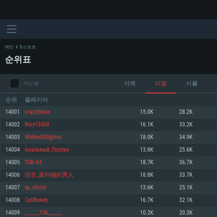
메인
E-스포츠
순위표
아케
리얼
시뮬
지난 달
순위
플레이어
14001
crazy0max
15.0K
28.2K
14002
Rory13400
16.1K
33.2K
시스템 요구사항
14003
Widow030@live
18.0K
34.9K
14004
Анальный_Ползун
13.8K
25.6K
PC
MAC
14005
TOK-64
18.7K
36.7K
Linux
14006
回甘_最闷骚的男人
18.8K
33.7K
최소사양
최소사양
최소사양
14007
sp_christ
13.6K
25.1K
운영체제: Windows 10 (64 bit)
운영체제: Mac OS Big Sur 11.0
운영체제: 64bit Linux 중 최신 버전
14008
CptRowdy
16.7K
32.1K
14009
______136______
10.2K
20.3K
프로세서: 2.2 GHz 듀얼코어 이상
프로세서: 최소 2.2 GHz의 Core i5 (Intel Xeon 은 지원하지 않습니다)
프로세서: 2.4 GHz 듀얼코어