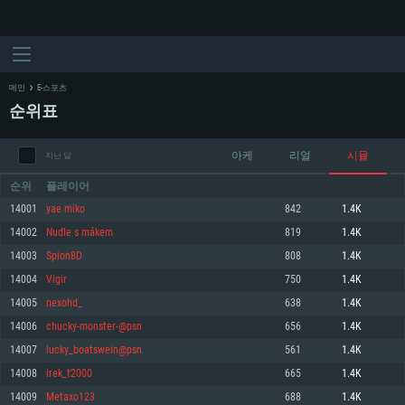
메인
E-스포츠
순위표
아케
리얼
시뮬
지난 달
순위
플레이어
14001
yae miko
842
1.4K
14002
Nudle s mákem
819
1.4K
시스템 요구사항
14003
Spion8D
808
1.4K
14004
Vigir
750
1.4K
PC
MAC
14005
nexohd_
638
1.4K
Linux
14006
chucky-monster-@psn
656
1.4K
최소사양
최소사양
최소사양
14007
lucky_boatswein@psn
561
1.4K
운영체제: Windows 10 (64 bit)
운영체제: Mac OS Big Sur 11.0
운영체제: 64bit Linux 중 최신 버전
14008
irek_t2000
665
1.4K
14009
Metaxo123
688
1.4K
프로세서: 2.2 GHz 듀얼코어 이상
프로세서: 최소 2.2 GHz의 Core i5 (Intel Xeon 은 지원하지 않습니다)
프로세서: 2.4 GHz 듀얼코어