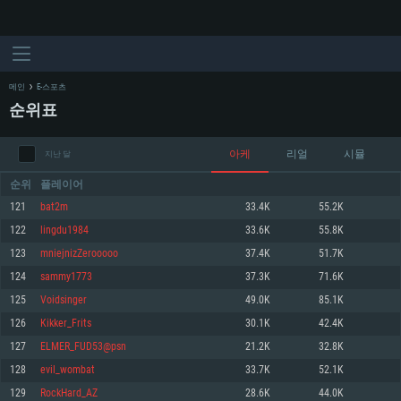
메인
E-스포츠
순위표
아케
리얼
시뮬
지난 달
순위
플레이어
121
bat2m
33.4K
55.2K
122
lingdu1984
33.6K
55.8K
시스템 요구사항
123
mniejnizZerooooo
37.4K
51.7K
124
sammy1773
37.3K
71.6K
PC
MAC
125
Voidsinger
49.0K
85.1K
Linux
126
Kikker_Frits
30.1K
42.4K
최소사양
최소사양
최소사양
127
ELMER_FUD53@psn
21.2K
32.8K
운영체제: Windows 10 (64 bit)
운영체제: Mac OS Big Sur 11.0
운영체제: 64bit Linux 중 최신 버전
128
evil_wombat
33.7K
52.1K
129
RockHard_AZ
28.6K
44.0K
프로세서: 2.2 GHz 듀얼코어 이상
프로세서: 최소 2.2 GHz의 Core i5 (Intel Xeon 은 지원하지 않습니다)
프로세서: 2.4 GHz 듀얼코어