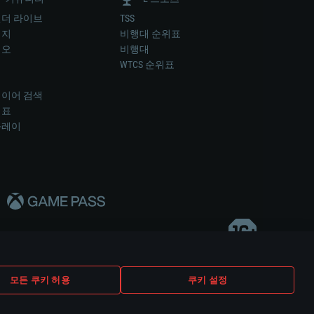
더 라이브
TSS
미지
비행대 순위표
디오
비행대
럼
WTCS 순위표
키
이어 검색
위표
플레이
다..
모든 쿠키 허용
쿠키 설정
쿠키 설정
고객 지원