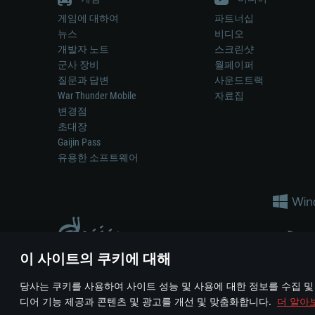
게임에 대하여
파트너십
뉴스
비디오
개발자 노트
스크린샷
군사 장비
월페이퍼
질문과 답변
사운드트랙
War Thunder Mobile
자료집
변경점
초대장
Gaijin Pass
유용한 소프트웨어
이 사이트의 쿠키에 대해
게임 에서 어떠한 현실의 무기나 차량을 묘사하는 것은 무기 
당사는 쿠키를 사용하여 사이트 성능 및 사용에 대한 정보를 수집 및
© 2011—2026 Gaijin Games Kft. All trademarks, logos and brand na
디어 기능 제공과 콘텐츠 및 광고를 개선 및 맞춤화합니다.
더 알아
이용 약관
이용 약관