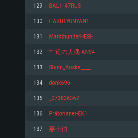
PC
129
BAL1_47RUS
130
HARUTYUNYAN1
최소사양
최소사양
최소사양
131
MarkthunderHESH
운영체제: Windows 10 (64 bit)
운영체제: Mac OS Big Sur 11.0
운영체제: 64bit Linux 중 최신 
132
忤逆の人偶-AN94
프로세서: 2.2 GHz 듀얼코어 이
프로세서: 최소 2.2 GHz의 Core i5 
프로세서: 2.4 GHz 듀얼코어
133
Shinn_Auska____
원하지 않습니다)
메모리: 4GB
메모리: 4 GB
134
donk696
메모리: 6 GB
그래픽 카드: DirectX 11 이상을
그래픽 카드: Vulkan 을 지원하
135
_073836367
Radeon 77XX / NVIDIA GeForc
그래픽 카드: Metal 을 지원하는 Intel
이버를 지원하는 NVIDIA 660 (
136
Prätorianer-EK1
해상도: 720p
(Mac), 혹은 이와 비슷한 성능을
와 동급의 성능을 가지며 최신 
의 AMD/Nvidia. 최소 해상도: 72
지원하는 AMD (6개월 미만; 최
137
嘉士伯
네트워크: 브로드밴드 인터넷
720p)