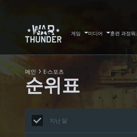
게임
미디어
훈련 과정
워
메인
E-스포츠
순위표
지난 달