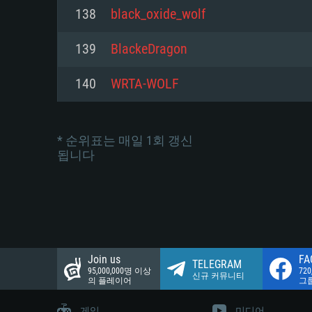
네트워크: 브로드밴드 인터넷
138
black_oxide_wolf
여유 저장 공간: 22.1 GB (최소
네트워크: 브로드밴드 인터넷
여유 저장 공간: 22.1 GB (최소
139
BlackeDragon
여유 저장 공간: 22.1 GB (최소
140
WRTA-WOLF
* 순위표는 매일 1회 갱신
됩니다
Join us
FA
TELEGRAM
95,000,000명 이상
72
신규 커뮤니티
의 플레이어
그
게임
미디어