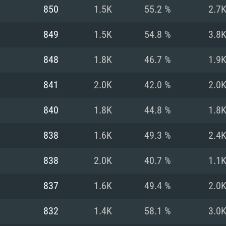
MAC
850
1.5K
55.2 %
2.7
849
1.5K
54.8 %
3.8
권장 사양
권장 사양
권장 사양
848
1.8K
46.7 %
1.9
버전
운영체제: Windows 1
운영체제: Mac OS B
운영체제: Ubuntu 20
841
2.0K
42.0 %
2.0
상
(Intel Xeon 은 지
프로세서: Intel Co
프로세서: Core i7
프로세서: Intel Cor
840
1.8K
44.8 %
1.8
다)
메모리: 16 GB 이
메모리: 16 GB
838
1.6K
49.3 %
2.4
메모리: 8 GB
 지원하는 AMD
고, 최신 그래픽 드라
그래픽 카드: Direc
그래픽 카드: Vul
838
2.0K
40.7 %
1.1
e GT 660. 최소 사양
 Iris Pro 5200
6개월 미만) 혹은 그
GeForce 1060,
그래픽 카드: Metal
이버를 지원하는 NVI
837
1.6K
49.4 %
2.0
 가지는 Mac 버전
그래픽 드라이버를
상
와 동급의 성능을
네트워크: 브로드
0p
소사양 지원 해상도
지원하는 AMD RX
832
1.4K
58.1 %
3.0
네트워크: 브로드
해상도 720p) 이상