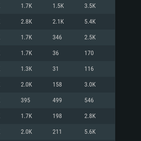
Linux
K
1.7K
1.5K
3.5K
K
2.8K
2.1K
5.4K
K
1.7K
346
2.5K
0/11 (64 bit)
ig Sur 11.0
.04 64bit
K
1.7K
36
170
re i5 또는 Ryzen 5 3600 이상
 (Intel Xeon 은 지원하지 않습니
e i7
K
1.3K
31
116
상
K
2.0K
158
3.0K
tX 11 이상을 지원하는 Nvidia
kan 을 지원하고, 최신 그래픽 드라
K
395
499
546
 또는 AMD RX 570 혹은 그 이상
을 지원하는 Radeon Vega II 이
DIA 1060 (6개월 미만) 혹은 그
K
1.7K
198
2.8K
 가지며 최신 그래픽 드라이버를
밴드 인터넷
 570 (6개월 미만; 최소사양 지원
K
2.0K
211
5.6K
밴드 인터넷