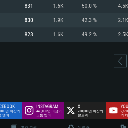
여유 저장 공간: 62
831
1.6K
50.0 %
4.5
 클라이언트)
여유 저장 공간: 62
네트워크: 브로드
 클라이언트)
830
1.9K
42.3 %
2.1
 클라이언트)
여유 저장 공간: 62
823
1.6K
49.2 %
2.5
CEBOOK
INSTAGRAM
X
YOU
0,000명 이상의
440,000명 이상의
230,000명 이상의
2,65
룹 멤버
그룹 멤버
팔로워
의 
훈련 과정
워크숍