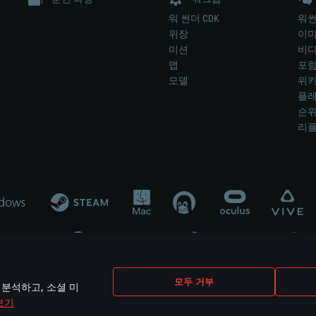
워 썬더 CDK
워썬
위장
이
미션
비
맵
포
모델
위
플레
순
리
개발 업체나 장비 제조 업체가 게임 개발 후원 또는 홍보에 참여하지 않습니
모두 거부
 분석하고, 소셜 미
mes are the property of their respective owners.
보기
개인정보 정책