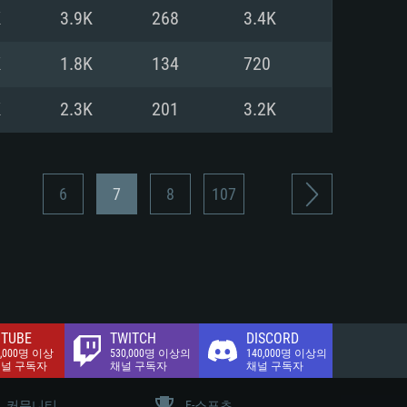
.2 GB (전체 클라이언트)
K
3.9K
268
3.4K
.2 GB (전체 클라이언트)
밴드 인터넷
K
1.8K
134
720
.2 GB (전체 클라이언트)
K
2.3K
201
3.2K
6
7
8
107
TUBE
TWITCH
DISCORD
0,000명 이상
530,000명 이상의
140,000명 이상의
채널 구독자
채널 구독자
채널 구독자
커뮤니티
E-스포츠