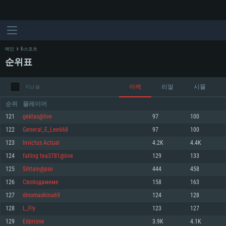
메인
E-스포츠
순위표
아케
리얼
시뮬
지난 달
순위
플레이어
121
gektas@live
97
100
122
General_E_Lee668
97
100
시스템 요구사항
123
Invictus Actual
4.2K
4.4K
124
falling tea3781@live
129
133
PC
MAC
125
Sihtam@psn
444
458
Linux
126
Свободамеме
158
163
최소사양
최소사양
최소사양
127
dinomashina69
124
128
운영체제: Windows 10 (64 bit)
운영체제: Mac OS Big Sur 11.0
운영체제: 64bit Linux 중 최신 버전
128
L_Fly
123
127
129
Edprione
3.9K
4.1K
프로세서: 2.2 GHz 듀얼코어 이상
프로세서: 최소 2.2 GHz의 Core i5 (Intel Xeon 은 지원하지 않습니다)
프로세서: 2.4 GHz 듀얼코어