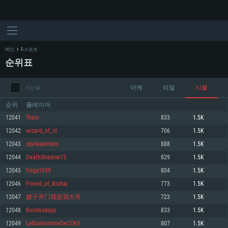
메인
E-스포츠
순위표
아케
리얼
시뮬
지난 달
순위
플레이어
12041
Tnein
833
1.5K
12042
wizard_of_id
706
1.5K
시스템 요구사항
12043
sdelkakorben
888
1.5K
12044
DeathShadow13
829
1.5K
PC
MAC
12045
tolga1939
804
1.5K
Linux
12046
Friend_of_Blahaj
773
1.5K
최소사양
최소사양
최소사양
12047
嫂子开门我是我大哥
723
1.5K
운영체제: Windows 10 (64 bit)
운영체제: Mac OS Big Sur 11.0
운영체제: 64bit Linux 중 최신 버전
12048
Bundesdepp
833
1.5K
12049
LeBonhommeDeCOKE
807
1.5K
프로세서: 2.2 GHz 듀얼코어 이상
프로세서: 최소 2.2 GHz의 Core i5 (Intel Xeon 은 지원하지 않습니다)
프로세서: 2.4 GHz 듀얼코어