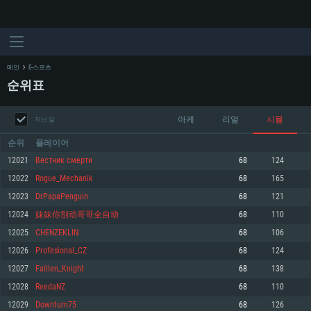
메인
E-스포츠
순위표
아케
리얼
시뮬
지난 달
순위
플레이어
12021
Вестник смерти
68
124
12022
Rogue_Mechanik
68
165
시스템 요구사항
12023
DrPapaPenguin
68
121
12024
妹妹你别动哥哥全自动
68
110
PC
MAC
12025
CHENZEKLIN
68
106
Linux
12026
Profesional_CZ
68
124
최소사양
최소사양
최소사양
12027
Falllen_Knight
68
138
운영체제: Windows 10 (64 bit)
운영체제: Mac OS Big Sur 11.0
운영체제: 64bit Linux 중 최신 버전
12028
ReedaNZ
68
110
12029
Downturn75
68
126
프로세서: 2.2 GHz 듀얼코어 이상
프로세서: 최소 2.2 GHz의 Core i5 (Intel Xeon 은 지원하지 않습니다)
프로세서: 2.4 GHz 듀얼코어