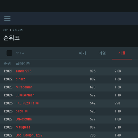
메인
E-스포츠
순위표
아케
리얼
시뮬
지난 달
순위
플레이어
12021
zander216
995
2.0K
12022
dinarz
802
1.6K
시스템 요구사항
12023
Mirageman
690
1.5K
12024
LukeGerman
572
1.1K
PC
MAC
12025
FKLR-S23 Falke
542
998
Linux
12026
b1b0101
528
1.1K
최소사양
최소사양
최소사양
12027
DrNostrum
577
1.0K
운영체제: Windows 10 (64 bit)
운영체제: Mac OS Big Sur 11.0
운영체제: 64bit Linux 중 최신 버전
12028
Maugleee
987
2.1K
12029
DocRudolphus289
705
1.4K
프로세서: 2.2 GHz 듀얼코어 이상
프로세서: 최소 2.2 GHz의 Core i5 (Intel Xeon 은 지원하지 않습니다)
프로세서: 2.4 GHz 듀얼코어