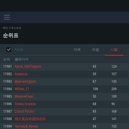
메인
E-스포츠
순위표
아케
리얼
시뮬
지난 달
순위
플레이어
11981
Aaron_9087w@psn
65
124
11982
Azapocai
50
107
시스템 요구사항
11983
Malicamil@psn
67
145
11984
Willian_17
108
209
PC
MAC
11985
MassiveCope
50
109
Linux
11986
Tomek_torpeda
68
96
최소사양
최소사양
최소사양
11987
Literal Potato
83
168
운영체제: Windows 10 (64 bit)
운영체제: Mac OS Big Sur 11.0
운영체제: 64bit Linux 중 최신 버전
11988
我大英自有国情在此
47
141
11989
Честный_Фраер
94
153
프로세서: 2.2 GHz 듀얼코어 이상
프로세서: 최소 2.2 GHz의 Core i5 (Intel Xeon 은 지원하지 않습니다)
프로세서: 2.4 GHz 듀얼코어