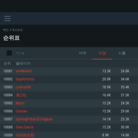
메인
E-스포츠
순위표
아케
리얼
시뮬
지난 달
순위
플레이어
10081
vonReinert
13.3K
24.8K
10082
Gigafortress
20.0K
34.6K
시스템 요구사항
10083
Lextron96
18.9K
35.4K
10084
满江红
16.6K
31.5K
PC
MAC
10085
Иркут
13.2K
24.5K
Linux
10086
Сеалан
15.5K
29.6K
최소사양
최소사양
최소사양
10087
GamingPotato3214@psn
14.1K
25.2K
운영체제: Windows 10 (64 bit)
운영체제: Mac OS Big Sur 11.0
운영체제: 64bit Linux 중 최신 버전
10088
Очко Енота
15.2K
30.0K
10089
闪闪的太阳
8.9K
14.8K
프로세서: 2.2 GHz 듀얼코어 이상
프로세서: 최소 2.2 GHz의 Core i5 (Intel Xeon 은 지원하지 않습니다)
프로세서: 2.4 GHz 듀얼코어