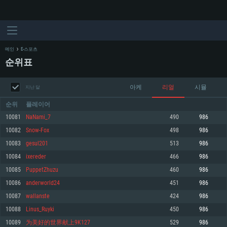
메인
E-스포츠
순위표
아케
리얼
시뮬
지난 달
순위
플레이어
10081
NaNami_7
490
986
10082
Snow-Fox
498
986
시스템 요구사항
10083
gesul201
513
986
10084
ixereder
466
986
PC
MAC
10085
PuppetZhuzu
460
986
Linux
10086
anderworld24
451
986
최소사양
최소사양
최소사양
10087
wallanste
424
986
운영체제: Windows 10 (64 bit)
운영체제: Mac OS Big Sur 11.0
운영체제: 64bit Linux 중 최신 버전
10088
Linus_Ruyki
450
986
10089
为美好的世界献上9K127
529
986
프로세서: 2.2 GHz 듀얼코어 이상
프로세서: 최소 2.2 GHz의 Core i5 (Intel Xeon 은 지원하지 않습니다)
프로세서: 2.4 GHz 듀얼코어