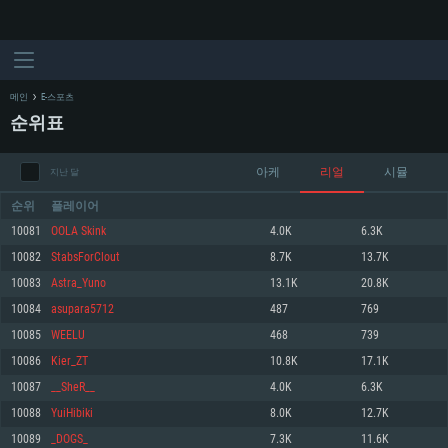
메인
E-스포츠
순위표
아케
리얼
시뮬
지난 달
순위
플레이어
10081
OOLA Skink
4.0K
6.3K
10082
StabsForClout
8.7K
13.7K
시스템 요구사항
10083
Astra_Yuno
13.1K
20.8K
10084
asupara5712
487
769
PC
MAC
10085
WEELU
468
739
Linux
10086
Kier_ZT
10.8K
17.1K
최소사양
최소사양
최소사양
10087
__SheR__
4.0K
6.3K
운영체제: Windows 10 (64 bit)
운영체제: Mac OS Big Sur 11.0
운영체제: 64bit Linux 중 최신 버전
10088
YuiHibiki
8.0K
12.7K
10089
_DOGS_
7.3K
11.6K
프로세서: 2.2 GHz 듀얼코어 이상
프로세서: 최소 2.2 GHz의 Core i5 (Intel Xeon 은 지원하지 않습니다)
프로세서: 2.4 GHz 듀얼코어