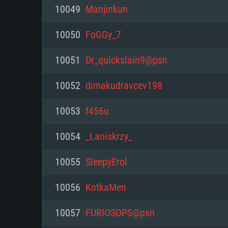
PC
10049
Manjinkun
10050
FoGGy_7
최소사양
최소사양
최소사양
10051
Dr_quickslain9@psn
운영체제: Windows 10 (64 bit)
운영체제: Mac OS Big Sur 11.0
운영체제: 64bit Linux 중 최신 
10052
dimakudravcev198
프로세서: 2.2 GHz 듀얼코어 이
프로세서: 최소 2.2 GHz의 Core i5 
프로세서: 2.4 GHz 듀얼코어
10053
f456u
원하지 않습니다)
메모리: 4GB
메모리: 4 GB
10054
_Laniskrzy_
메모리: 6 GB
그래픽 카드: DirectX 11 이상을
그래픽 카드: Vulkan 을 지원하
10055
SleepyErol
Radeon 77XX / NVIDIA GeForc
그래픽 카드: Metal 을 지원하는 Intel
이버를 지원하는 NVIDIA 660 (
10056
KotkaMen
해상도: 720p
(Mac), 혹은 이와 비슷한 성능을
와 동급의 성능을 가지며 최신 
의 AMD/Nvidia. 최소 해상도: 72
지원하는 AMD (6개월 미만; 최
10057
FURIOSOPS@psn
네트워크: 브로드밴드 인터넷
720p)