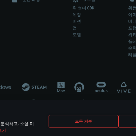
워 썬더 CDK
워썬
위장
이
미션
비
맵
포
모델
위
플레
순
리
개발 업체나 장비 제조 업체가 게임 개발 후원 또는 홍보에 참여하지 않습니
모두 거부
 분석하고, 소셜 미
mes are the property of their respective owners.
보기
개인정보 정책