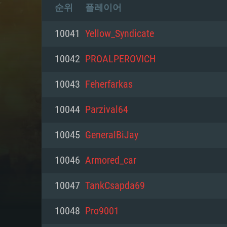
순위
플레이어
10041
Yellow_Syndicate
10042
PROALPEROVICH
10043
Feherfarkas
10044
Parzival64
10045
GeneralBiJay
10046
Armored_car
10047
TankCsapda69
10048
Pro9001