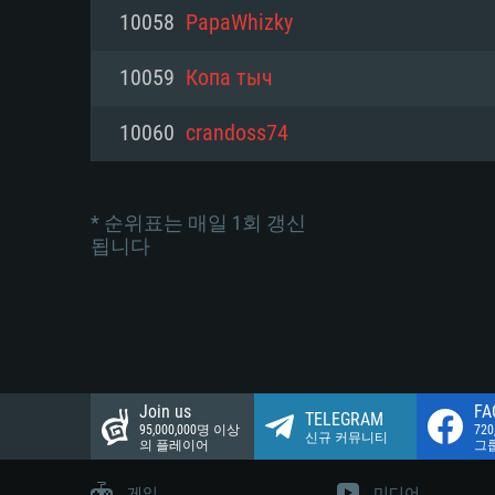
네트워크: 브로드밴드 인터넷
10058
PapaWhizky
여유 저장 공간: 22.1 GB (최소
네트워크: 브로드밴드 인터넷
여유 저장 공간: 22.1 GB (최소
10059
Копа тыч
여유 저장 공간: 22.1 GB (최소
10060
crandoss74
* 순위표는 매일 1회 갱신
됩니다
Join us
FA
TELEGRAM
95,000,000명 이상
72
신규 커뮤니티
의 플레이어
그
게임
미디어