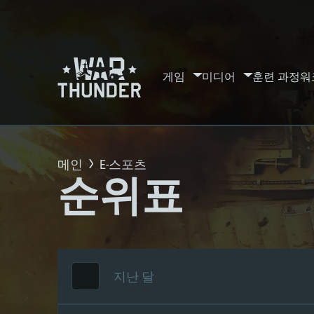
게임
미디어
훈련 과정
워
메인
E-스포츠
순위표
지난 달