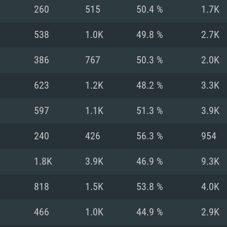
MAC
260
515
50.4 %
1.7K
538
1.0K
49.8 %
2.7K
권장 사양
권장 사양
권장 사양
386
767
50.3 %
2.0K
버전
운영체제: Windows 1
운영체제: Mac OS B
운영체제: Ubuntu 20
623
1.2K
48.2 %
3.3K
상
(Intel Xeon 은 지
프로세서: Intel Co
프로세서: Core i7
프로세서: Intel Cor
597
1.1K
51.3 %
3.9K
다)
메모리: 16 GB 이
메모리: 16 GB
240
426
56.3 %
954
메모리: 8 GB
 지원하는 AMD
고, 최신 그래픽 드라
그래픽 카드: Direc
그래픽 카드: Vul
1.8K
3.9K
46.9 %
9.3K
e GT 660. 최소 사양
 Iris Pro 5200
6개월 미만) 혹은 그
GeForce 1060,
그래픽 카드: Metal
이버를 지원하는 NVI
818
1.5K
53.8 %
4.0K
 가지는 Mac 버전
그래픽 드라이버를
상
와 동급의 성능을
네트워크: 브로드
0p
소사양 지원 해상도
지원하는 AMD RX
466
1.0K
44.9 %
2.9K
네트워크: 브로드
해상도 720p) 이상