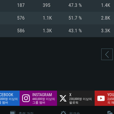
여유 저장 공간: 62
187
395
47.3 %
1.4K
 클라이언트)
여유 저장 공간: 62
네트워크: 브로드
 클라이언트)
576
1.1K
51.7 %
2.8K
 클라이언트)
여유 저장 공간: 62
586
1.3K
43.1 %
3.3K
CEBOOK
INSTAGRAM
X
YOU
0,000명 이상의
440,000명 이상의
230,000명 이상의
2,65
룹 멤버
그룹 멤버
팔로워
의 
훈련 과정
워크숍