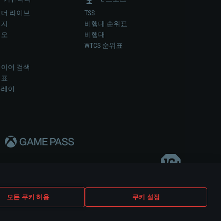
더 라이브
TSS
미지
비행대 순위표
디오
비행대
럼
WTCS 순위표
키
이어 검색
위표
플레이
다..
모든 쿠키 허용
쿠키 설정
쿠키 설정
고객 지원