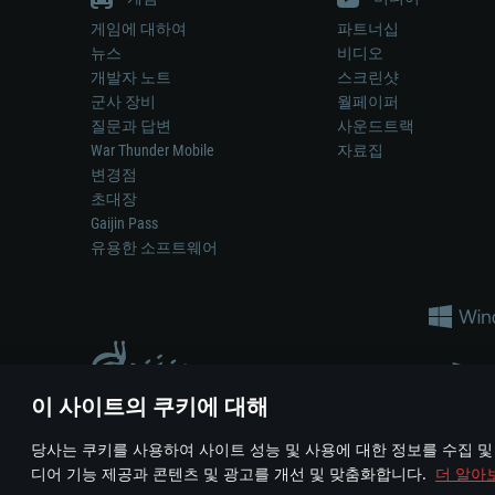
게임에 대하여
파트너십
뉴스
비디오
개발자 노트
스크린샷
군사 장비
월페이퍼
질문과 답변
사운드트랙
War Thunder Mobile
자료집
변경점
초대장
Gaijin Pass
유용한 소프트웨어
이 사이트의 쿠키에 대해
게임 에서 어떠한 현실의 무기나 차량을 묘사하는 것은 무기 
당사는 쿠키를 사용하여 사이트 성능 및 사용에 대한 정보를 수집 및
© 2011—2026 Gaijin Games Kft. All trademarks, logos and brand na
디어 기능 제공과 콘텐츠 및 광고를 개선 및 맞춤화합니다.
더 알아
이용 약관
이용 약관