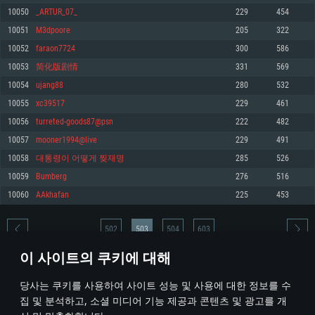
10050
_ARTUR_07_
229
454
메모리: 4GB
메모리: 6 GB
메모리: 4 GB
10051
M3dpoore
205
322
그래픽 카드: DirectX 11 이상을 지원하는 AMD Radeon 77XX / NVIDIA
그래픽 카드: Metal 을 지원하는 Intel Iris Pro 5200 (Mac), 혹은 이와 비슷한 성
그래픽 카드: Vulkan 을 지원하고, 최신 그래픽 드라이버를 지원하는 NVIDIA
GeForce GT 660. 최소 사양 해상도: 720p
능을 가지는 Mac 버전의 AMD/Nvidia. 최소 해상도: 720p
660 (6개월 미만) 혹은 그와 동급의 성능을 가지며 최신 그래픽 드라이버를 지
10052
faraon7724
300
586
원하는 AMD (6개월 미만; 최소사양 지원 해상도 720p)
네트워크: 브로드밴드 인터넷
네트워크: 브로드밴드 인터넷
10053
简化版剧情
331
569
네트워크: 브로드밴드 인터넷
여유 저장 공간: 22.1 GB (최소 클라이언트)
여유 저장 공간: 22.1 GB (최소 클라이언트)
10054
ujang88
280
532
여유 저장 공간: 22.1 GB (최소 클라이언트)
10055
xc39517
229
461
권장 사양
권장 사양
권장 사양
10056
turreted-goods87@psn
222
482
운영체제: Windows 10/11 (64 bit)
운영체제: Mac OS Big Sur 11.0
운영체제: Ubuntu 20.04 64bit
10057
mooner1994@live
229
491
프로세서: Intel Core i5 또는 Ryzen 5 3600 이상
프로세서: Core i7 (Intel Xeon 은 지원하지 않습니다)
10058
대통령이 어떻게 찢재명
285
526
프로세서: Intel Core i7
메모리: 16 GB 이상
메모리: 8 GB
10059
Bumberg
276
516
메모리: 16 GB
그래픽 카드: DirectX 11 이상을 지원하는 Nvidia GeForce 1060, 또는 AMD RX
그래픽 카드: Metal을 지원하는 Radeon Vega II 이상
10060
AAkhafan
225
453
570 혹은 그 이상
그래픽 카드: Vulkan 을 지원하고, 최신 그래픽 드라이버를 지원하는 NVIDIA
네트워크: 브로드밴드 인터넷
1060 (6개월 미만) 혹은 그와 동급의 성능을 가지며 최신 그래픽 드라이버를
네트워크: 브로드밴드 인터넷
지원하는 AMD RX 570 (6개월 미만; 최소사양 지원 해상도 720p) 이상
여유 저장 공간: 62.2 GB (전체 클라이언트)
502
503
504
603
여유 저장 공간: 62.2 GB (전체 클라이언트)
네트워크: 브로드밴드 인터넷
이 사이트의 쿠키에 대해
여유 저장 공간: 62.2 GB (전체 클라이언트)
* 순위표는 매일 1회 갱신됩니다
당사는 쿠키를 사용하여 사이트 성능 및 사용에 대한 정보를 수
집 및 분석하고, 소셜 미디어 기능 제공과 콘텐츠 및 광고를 개