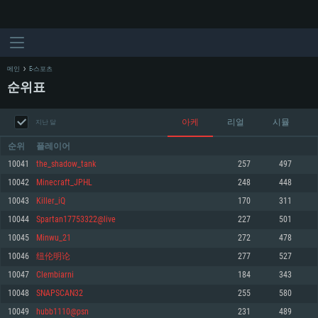
메인
E-스포츠
순위표
아케
리얼
시뮬
지난 달
순위
플레이어
10041
the_shadow_tank
257
497
10042
Minecraft_JPHL
248
448
시스템 요구사항
10043
Killer_iQ
170
311
10044
Spartan17753322@live
227
501
PC
MAC
10045
Minwu_21
272
478
Linux
10046
纽伦明论
277
527
최소사양
최소사양
최소사양
10047
Clembiarni
184
343
운영체제: Windows 10 (64 bit)
운영체제: Mac OS Big Sur 11.0
운영체제: 64bit Linux 중 최신 버전
10048
SNAPSCAN32
255
580
10049
hubb1110@psn
231
489
프로세서: 2.2 GHz 듀얼코어 이상
프로세서: 최소 2.2 GHz의 Core i5 (Intel Xeon 은 지원하지 않습니다)
프로세서: 2.4 GHz 듀얼코어