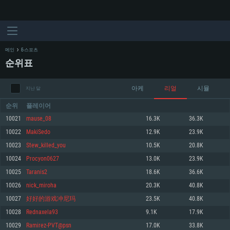
메인
E-스포츠
순위표
아케
리얼
시뮬
지난 달
순위
플레이어
10021
mause_08
16.3K
36.3K
10022
MakiSedo
12.9K
23.9K
시스템 요구사항
10023
Stew_killed_you
10.5K
20.8K
10024
Procyon0627
13.0K
23.9K
PC
MAC
10025
Taranis2
18.6K
36.6K
Linux
10026
nick_miroha
20.3K
40.8K
최소사양
최소사양
최소사양
10027
好好的游戏冲尼玛
23.5K
40.8K
운영체제: Windows 10 (64 bit)
운영체제: Mac OS Big Sur 11.0
운영체제: 64bit Linux 중 최신 버전
10028
Rednaxela93
9.1K
17.9K
10029
Ramirez-PVT@psn
17.0K
33.8K
프로세서: 2.2 GHz 듀얼코어 이상
프로세서: 최소 2.2 GHz의 Core i5 (Intel Xeon 은 지원하지 않습니다)
프로세서: 2.4 GHz 듀얼코어