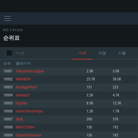
메인
E-스포츠
순위표
아케
리얼
시뮬
지난 달
순위
플레이어
10001
Tokyosixzero2@psn
2.0K
3.0K
10002
WlKlNGER
25.7K
38.0K
시스템 요구사항
10003
Armaggethats
151
223
10004
oneaaa21
3.2K
4.7K
PC
MAC
10005
Digimer
8.3K
12.3K
Linux
10006
milanchenzhongyi
1.2K
1.7K
최소사양
최소사양
최소사양
10007
海龟
390
576
운영체제: Windows 10 (64 bit)
운영체제: Mac OS Big Sur 11.0
운영체제: 64bit Linux 중 최신 버전
10008
MOIST79664
130
192
10009
StepashChinazes
130
192
프로세서: 2.2 GHz 듀얼코어 이상
프로세서: 최소 2.2 GHz의 Core i5 (Intel Xeon 은 지원하지 않습니다)
프로세서: 2.4 GHz 듀얼코어