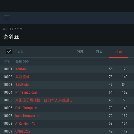
메인
E-스포츠
순위표
아케
리얼
시뮬
지난 달
순위
플레이어
10001
XentAR
56
129
10002
凤冠霞帔
78
140
시스템 요구사항
10003
-LilyPichu-
47
84
10004
white magician
64
162
PC
MAC
10005
米国原子爆弾投下は日本人が感謝し
46
77
Linux
10006
PokeFlora@live
70
140
최소사양
최소사양
최소사양
10007
hamsternever_die
70
139
운영체제: Windows 10 (64 bit)
운영체제: Mac OS Big Sur 11.0
운영체제: 64bit Linux 중 최신 버전
10008
A_Random_Yuri
53
104
10009
China_229
42
119
프로세서: 2.2 GHz 듀얼코어 이상
프로세서: 최소 2.2 GHz의 Core i5 (Intel Xeon 은 지원하지 않습니다)
프로세서: 2.4 GHz 듀얼코어