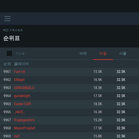
메인
E-스포츠
순위표
아케
리얼
시뮬
지난 달
순위
플레이어
9961
Fuel-oil
15.3K
32.5K
9962
ElNigel
16.9K
32.5K
시스템 요구사항
9963
llARXANGELll
18.3K
32.5K
9964
gunsknight
17.5K
32.5K
PC
MAC
9965
Kaiser1209
18.0K
32.5K
Linux
9966
_HATE_
16.3K
32.5K
최소사양
최소사양
최소사양
9967
froglegeaters
15.2K
32.5K
운영체제: Windows 10 (64 bit)
운영체제: Mac OS Big Sur 11.0
운영체제: 64bit Linux 중 최신 버전
9968
MayorProphet
17.5K
32.5K
9969
Isof
15.8K
32.5K
프로세서: 2.2 GHz 듀얼코어 이상
프로세서: 최소 2.2 GHz의 Core i5 (Intel Xeon 은 지원하지 않습니다)
프로세서: 2.4 GHz 듀얼코어