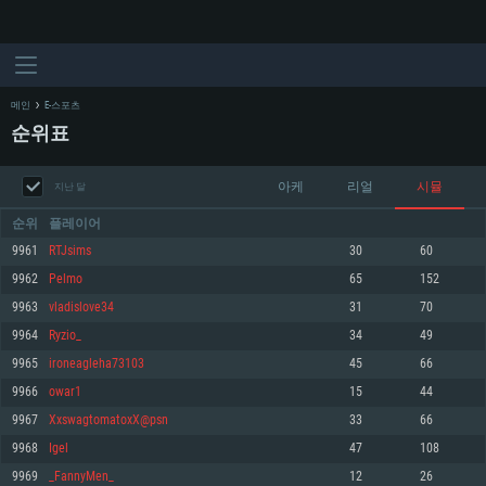
메인
E-스포츠
순위표
아케
리얼
시뮬
지난 달
순위
플레이어
9961
RTJsims
30
60
9962
Pelmo
65
152
시스템 요구사항
9963
vladislove34
31
70
9964
Ryzio_
34
49
PC
MAC
9965
ironeagleha73103
45
66
Linux
9966
owar1
15
44
최소사양
최소사양
최소사양
9967
XxswagtomatoxX@psn
33
66
운영체제: Windows 10 (64 bit)
운영체제: Mac OS Big Sur 11.0
운영체제: 64bit Linux 중 최신 버전
9968
Igel
47
108
9969
_FannyMen_
12
26
프로세서: 2.2 GHz 듀얼코어 이상
프로세서: 최소 2.2 GHz의 Core i5 (Intel Xeon 은 지원하지 않습니다)
프로세서: 2.4 GHz 듀얼코어