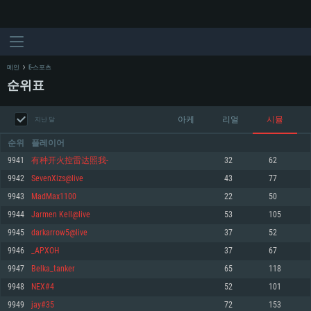
메인
E-스포츠
순위표
아케
리얼
시뮬
지난 달
순위
플레이어
9941
有种开火控雷达照我-
32
62
9942
SevenXizs@live
43
77
시스템 요구사항
9943
MadMax1100
22
50
9944
Jarmen KeIl@live
53
105
PC
MAC
9945
darkarrow5@live
37
52
Linux
9946
_APXOH
37
67
최소사양
최소사양
최소사양
9947
Belka_tanker
65
118
운영체제: Windows 10 (64 bit)
운영체제: Mac OS Big Sur 11.0
운영체제: 64bit Linux 중 최신 버전
9948
NEX#4
52
101
9949
jay#35
72
153
프로세서: 2.2 GHz 듀얼코어 이상
프로세서: 최소 2.2 GHz의 Core i5 (Intel Xeon 은 지원하지 않습니다)
프로세서: 2.4 GHz 듀얼코어