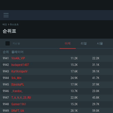
메인
E-스포츠
순위표
아케
리얼
시뮬
지난 달
순위
플레이어
9941
Vov4ik_VIP
11.2K
22.2K
9942
budapest1407
15.2K
31.1K
시스템 요구사항
9943
KurtKnispelV
17.6K
39.1K
9944
SrA_Min
24.9K
41.7K
PC
MAC
9945
DzesikaPL
17.9K
37.9K
Linux
9946
_Ksedox_
13.7K
23.0K
최소사양
최소사양
최소사양
9947
T_A_N_K_23_RU
22.8K
45.8K
운영체제: Windows 10 (64 bit)
운영체제: Mac OS Big Sur 11.0
운영체제: 64bit Linux 중 최신 버전
9948
Gunner1961
15.2K
29.7K
9949
DRaFT_UA
28.1K
59.0K
프로세서: 2.2 GHz 듀얼코어 이상
프로세서: 최소 2.2 GHz의 Core i5 (Intel Xeon 은 지원하지 않습니다)
프로세서: 2.4 GHz 듀얼코어