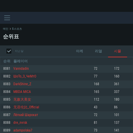
메인
E-스포츠
순위표
아케
리얼
시뮬
지난 달
순위
플레이어
8081
Vanndadin
72
172
8082
ШоТо_З_ЧеМтО
77
160
시스템 요구사항
8083
DarkShine_Z
168
361
8084
MBDA MICA
165
337
PC
MAC
8085
无敌大美女
112
180
Linux
8086
无语伦比_Official
43
86
최소사양
최소사양
최소사양
8087
Лёгкий Шарокат
72
101
운영체제: Windows 10 (64 bit)
운영체제: Mac OS Big Sur 11.0
운영체제: 64bit Linux 중 최신 버전
8088
dre_nvrsk
81
137
8089
adampolska7
73
141
프로세서: 2.2 GHz 듀얼코어 이상
프로세서: 최소 2.2 GHz의 Core i5 (Intel Xeon 은 지원하지 않습니다)
프로세서: 2.4 GHz 듀얼코어